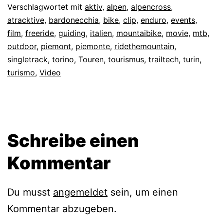
Verschlagwortet mit
aktiv
,
alpen
,
alpencross
,
atracktive
,
bardonecchia
,
bike
,
clip
,
enduro
,
events
,
film
,
freeride
,
guiding
,
italien
,
mountaibike
,
movie
,
mtb
,
outdoor
,
piemont
,
piemonte
,
ridethemountain
,
singletrack
,
torino
,
Touren
,
tourismus
,
trailtech
,
turin
,
turismo
,
Video
Schreibe einen
Kommentar
Du musst
angemeldet
sein, um einen
Kommentar abzugeben.