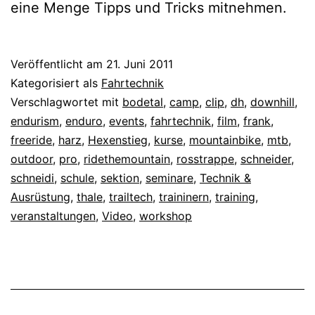
eine Menge Tipps und Tricks mitnehmen.
Veröffentlicht am
21. Juni 2011
Kategorisiert als
Fahrtechnik
Verschlagwortet mit
bodetal
,
camp
,
clip
,
dh
,
downhill
,
endurism
,
enduro
,
events
,
fahrtechnik
,
film
,
frank
,
freeride
,
harz
,
Hexenstieg
,
kurse
,
mountainbike
,
mtb
,
outdoor
,
pro
,
ridethemountain
,
rosstrappe
,
schneider
,
schneidi
,
schule
,
sektion
,
seminare
,
Technik &
Ausrüstung
,
thale
,
trailtech
,
traininern
,
training
,
veranstaltungen
,
Video
,
workshop