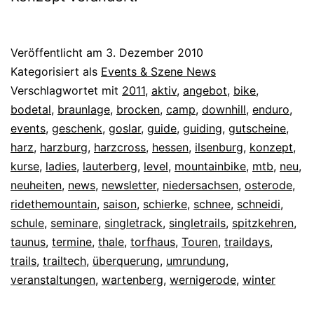
Veröffentlicht am
3. Dezember 2010
Kategorisiert als
Events & Szene News
Verschlagwortet mit
2011
,
aktiv
,
angebot
,
bike
,
bodetal
,
braunlage
,
brocken
,
camp
,
downhill
,
enduro
,
events
,
geschenk
,
goslar
,
guide
,
guiding
,
gutscheine
,
harz
,
harzburg
,
harzcross
,
hessen
,
ilsenburg
,
konzept
,
kurse
,
ladies
,
lauterberg
,
level
,
mountainbike
,
mtb
,
neu
,
neuheiten
,
news
,
newsletter
,
niedersachsen
,
osterode
,
ridethemountain
,
saison
,
schierke
,
schnee
,
schneidi
,
schule
,
seminare
,
singletrack
,
singletrails
,
spitzkehren
,
taunus
,
termine
,
thale
,
torfhaus
,
Touren
,
traildays
,
trails
,
trailtech
,
überquerung
,
umrundung
,
veranstaltungen
,
wartenberg
,
wernigerode
,
winter