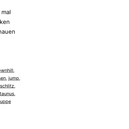
 mal
cken
chauen
wnhill
,
sen
,
jump
,
schlitz
,
taunus
,
kuppe