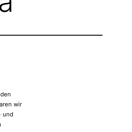
a
 den
aren wir
- und
n