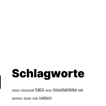
Schlagworte
harz
mountainbike
mtb
enduro
fahrtechnik
kurse
trailtech
seminare
Touren
trails