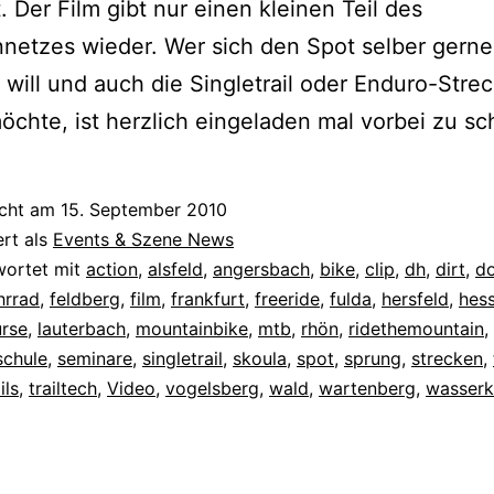
 Der Film gibt nur einen kleinen Teil des
netzes wieder. Wer sich den Spot selber gerne
will und auch die Singletrail oder Enduro-Stre
öchte, ist herzlich eingeladen mal vorbei zu s
icht am
15. September 2010
ert als
Events & Szene News
wortet mit
action
,
alsfeld
,
angersbach
,
bike
,
clip
,
dh
,
dirt
,
do
hrrad
,
feldberg
,
film
,
frankfurt
,
freeride
,
fulda
,
hersfeld
,
hes
urse
,
lauterbach
,
mountainbike
,
mtb
,
rhön
,
ridethemountain
,
schule
,
seminare
,
singletrail
,
skoula
,
spot
,
sprung
,
strecken
,
ils
,
trailtech
,
Video
,
vogelsberg
,
wald
,
wartenberg
,
wasser