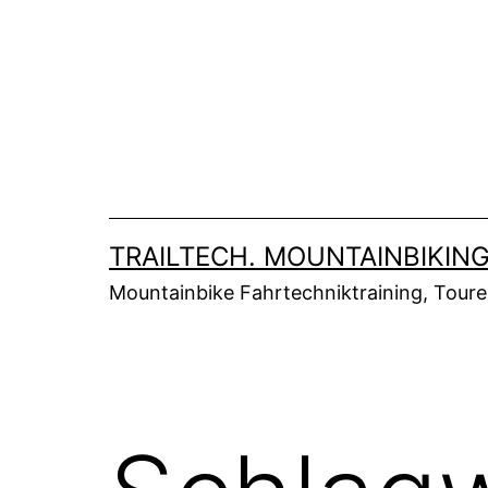
Zum
Inhalt
springen
TRAILTECH. MOUNTAINBIKING
Mountainbike Fahrtechniktraining, Tour