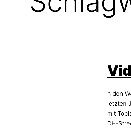
Schlag
Vi
n den Wä
letzten 
mit Tobi
DH-Stre