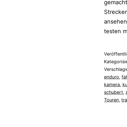
gemacht.
Strecken
ansehen 
testen m
Veröffentl
Kategorisi
Verschlag
enduro
,
fa
kamera
,
k
schubert
,
Touren
,
tra