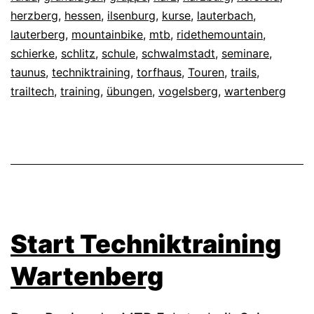
herzberg
,
hessen
,
ilsenburg
,
kurse
,
lauterbach
,
lauterberg
,
mountainbike
,
mtb
,
ridethemountain
,
schierke
,
schlitz
,
schule
,
schwalmstadt
,
seminare
,
taunus
,
techniktraining
,
torfhaus
,
Touren
,
trails
,
trailtech
,
training
,
übungen
,
vogelsberg
,
wartenberg
Start Techniktraining
Wartenberg