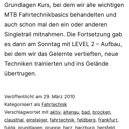
Grundlagen Kurs, bei dem wir alle wichtigen
MTB Fahrtechnikbasics behandelten und
auch schon mal den ein oder anderen
Singletrail mitnahmen. Die Fortsetzung gab
es dann am Sonntag mit LEVEL 2 – Aufbau,
bei dem wir das Gelernte vertieften, neue
Techniken trainierten und ins Gelände
übertrugen.
Veröffentlicht am
29. März 2010
Kategorisiert als
Fahrtechnik
Verschlagwortet mit
aktiv
,
altenau
,
bad
,
brocken
,
clausthal
,
einsteiger
,
fahrtechnik
,
feldberg
,
frankfurt
,
fulda
,
grundlagen
,
gruppe
,
harz
,
harzburg
,
hersfeld
,