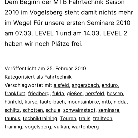
Dem Beginn der MTB Fahrtechnik Saison
2010 im Vogelsberg steht damit nichts mehr
im Wege! Für unsere ersten Seminare 2010
am 07.03. LEVEL 1 und am 14.03. LEVEL 2
haben wir noch Plätze frei.
Veröffentlicht am
25. Februar 2010
Kategorisiert als
Fahrtechnik
Verschlagwortet mit
alsfeld
,
angersbach
,
enduro
,
frankfurt
,
friedberg
,
fulda
,
gießen
,
hersfeld
,
hessen
,
hünfeld
,
kurse
,
lauterbach
,
mountainbike
,
mtb
,
nidda
,
schlitz
,
schotten
,
schule
,
schwalmstadt
,
seminare
,
taunus
,
techniktraining
,
Touren
,
trails
,
trailtech
,
training
,
vogelsberg
,
vulkan
,
wartenberg