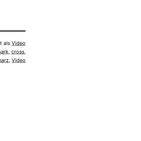
t als
Video
park
,
cross
,
harz
,
Video