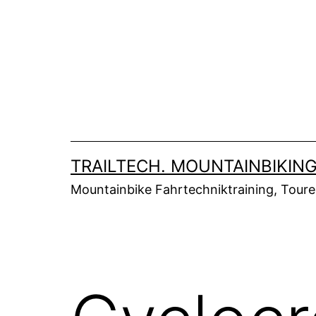
Zum
Inhalt
springen
TRAILTECH. MOUNTAINBIKING
Mountainbike Fahrtechniktraining, Tour