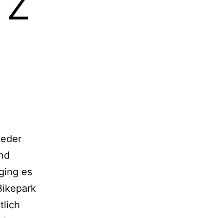
rz
ieder
nd
ging es
Bikepark
tlich