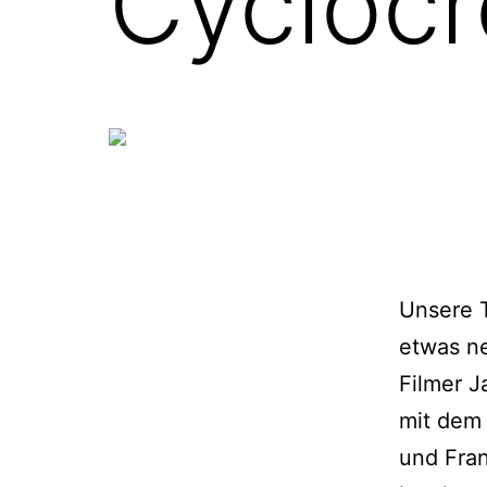
Cyclocr
Unsere T
etwas ne
Filmer J
mit dem
und Fran