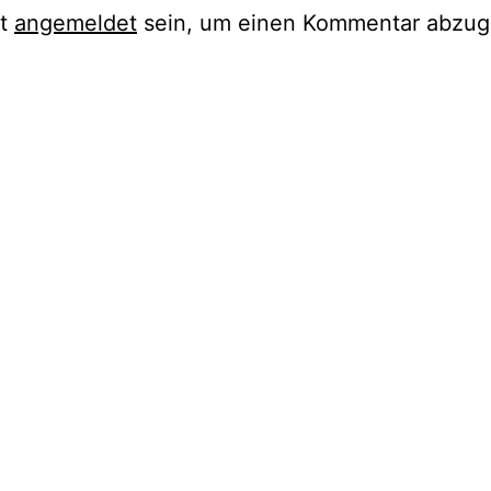
st
angemeldet
sein, um einen Kommentar abzug
ation