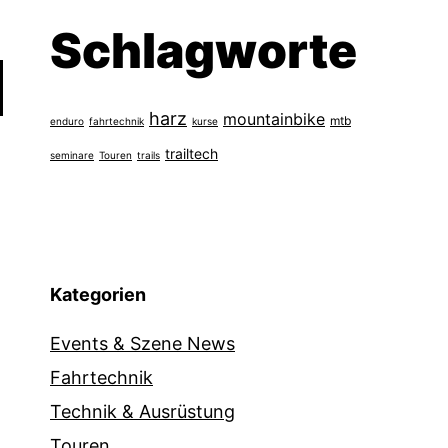
Schlagworte
harz
mountainbike
mtb
enduro
fahrtechnik
kurse
trailtech
seminare
Touren
trails
Kategorien
Events & Szene News
Fahrtechnik
Technik & Ausrüstung
Touren