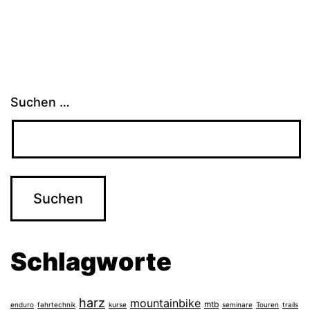
Suchen …
Schlagworte
harz
mountainbike
mtb
enduro
fahrtechnik
kurse
seminare
Touren
trails