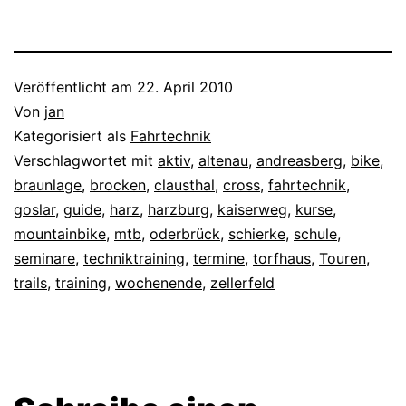
Veröffentlicht am
22. April 2010
Von
jan
Kategorisiert als
Fahrtechnik
Verschlagwortet mit
aktiv
,
altenau
,
andreasberg
,
bike
,
braunlage
,
brocken
,
clausthal
,
cross
,
fahrtechnik
,
goslar
,
guide
,
harz
,
harzburg
,
kaiserweg
,
kurse
,
mountainbike
,
mtb
,
oderbrück
,
schierke
,
schule
,
seminare
,
techniktraining
,
termine
,
torfhaus
,
Touren
,
trails
,
training
,
wochenende
,
zellerfeld