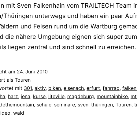
en mit Sven Falkenhain vom TRAILTECH Team i
h/Thüringen unterwegs und haben ein paar Au
äldern und Felsen rund um die Wartburg gemac
nd die nähere Umgebung eignen sich super zum
ails liegen zentral und sind schnell zu erreichen.
icht am
24. Juni 2010
ert als
Touren
wortet mit
301
,
aktiv
,
biken
,
eisenach
,
erfurt
,
fahrrad
,
falken
ha
,
harz
,
jena
,
kurse
,
liteville
,
magdeburg
,
mountainbike
,
mt
idethemountain
,
schule
,
seminare
,
sven
,
thüringen
,
Touren
,
t
ideo
,
wald