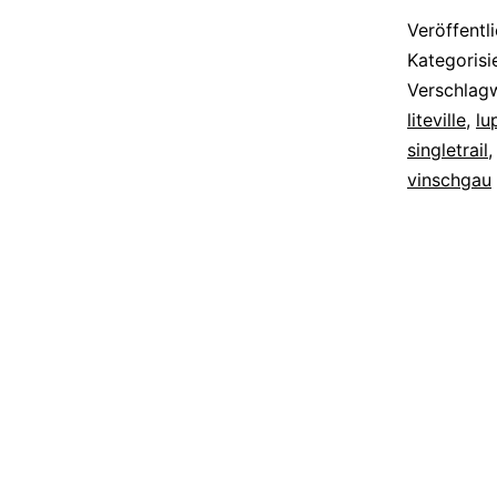
Veröffentl
Kategorisi
Verschlag
liteville
,
lu
singletrail
vinschgau