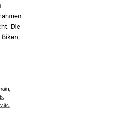
n
fnahmen
ht. Die
 Biken,
hain
,
b
,
rails
,