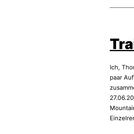
Tra
Ich, Th
paar Au
zusamme
27.06.20
Mountain
Einzelre