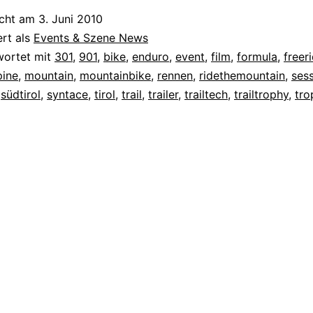
icht am
3. Juni 2010
ert als
Events & Szene News
wortet mit
301
,
901
,
bike
,
enduro
,
event
,
film
,
formula
,
freer
pine
,
mountain
,
mountainbike
,
rennen
,
ridethemountain
,
ses
,
südtirol
,
syntace
,
tirol
,
trail
,
trailer
,
trailtech
,
trailtrophy
,
tro