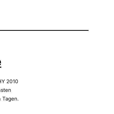
e
PHY 2010
nsten
n Tagen.