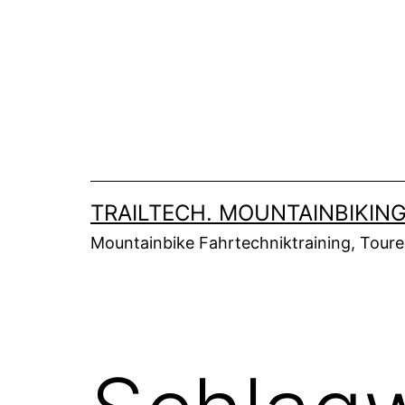
Zum
Inhalt
springen
TRAILTECH. MOUNTAINBIKING
Mountainbike Fahrtechniktraining, Tour