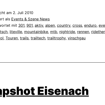
icht am
2. Juli 2010
ert als
Events & Szene News
wortet mit
301
,
901
,
aktiv
,
alpen
,
country
,
cross
,
enduro
,
eve
atsch
,
liteville
,
mountainbike
,
mtb
,
nightride
,
rennen
,
ridethe
rol
,
Touren
,
trails
,
trailtech
,
trailtrophy
,
vinschgau
apshot Eisenach