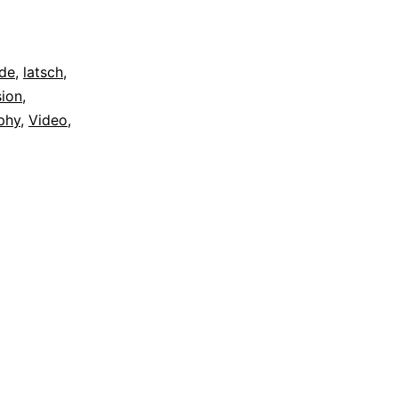
ide
,
latsch
,
sion
,
phy
,
Video
,