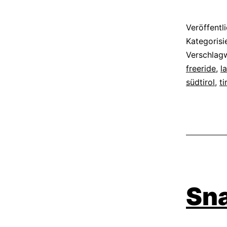
Veröffentl
Kategorisi
Verschlag
freeride
,
l
südtirol
,
ti
Sn