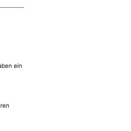
aben ein
eren