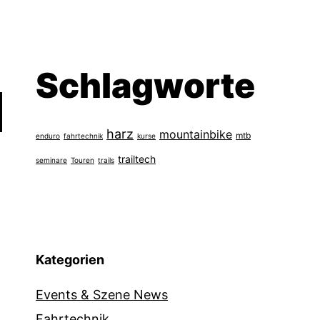
Schlagworte
harz
mountainbike
mtb
enduro
fahrtechnik
kurse
trailtech
seminare
Touren
trails
Kategorien
Events & Szene News
Fahrtechnik