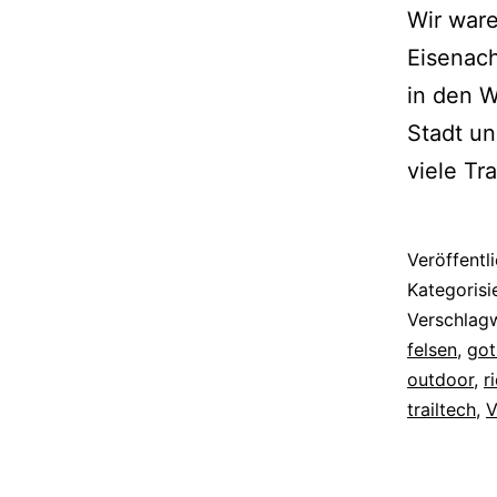
Wir war
Eisenac
in den W
Stadt u
viele Tr
Veröffentl
Kategorisi
Verschlag
felsen
,
got
outdoor
,
r
trailtech
,
V