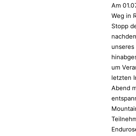
Am 01.07
Weg in R
Stopp d
nachdem
unseres 
hinabge
um Vera
letzten 
Abend mi
entspann
Mountain
Teilnehm
Endurose