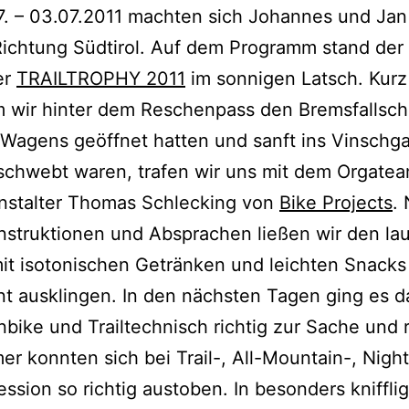
. – 03.07.2011 machten sich Johannes und Jan
ichtung Südtirol. Auf dem Programm stand der 
er
TRAILTROPHY 2011
im sonnigen Latsch. Kurz
 wir hinter dem Reschenpass den Bremsfallsch
Wagens geöffnet hatten und sanft ins Vinschg
schwebt waren, trafen wir uns mit dem Orgate
nstalter Thomas Schlecking von
Bike Projects
.
Instruktionen und Absprachen ließen wir den la
t isotonischen Getränken und leichten Snacks
t ausklingen. In den nächsten Tagen ging es 
bike und Trailtechnisch richtig zur Sache und 
er konnten sich bei Trail-, All-Mountain-, Nigh
ssion so richtig austoben. In besonders kniffli