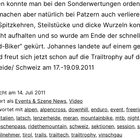
en konnte man bei den Sonderwertungen ordent
machen aber natürlich bei Patzern auch verliere
Spitzkehren, Steilstücke und dicke Wurzeln ko
cht aufhalten und so wurde am Ende der schnell
d-Biker“ gekürt. Johannes landete auf einem ge
d freut sich jetzt schon auf die Trailtrophy auf d
ide/ Schweiz am 17.-19.09.2011
icht am
14. Juli 2011
ert als
Events & Szene News
,
Video
wortet mit
alpen
,
alpencross
,
downhill
,
enduro
,
event
,
freer
italien
,
latsch
,
lenzerheide
,
meran
,
mountainbike
,
mtb
,
night
eschenpass
,
ridethemountain
,
schweiz
,
sektionen
,
session
,
s
eilnehmer
,
tirol
,
trails
,
trailtech
,
trailtrophy
,
vinschgau