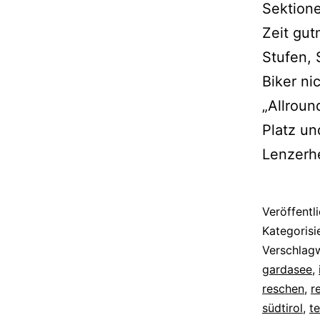
Sektion
Zeit gut
Stufen, 
Biker ni
„Allroun
Platz un
Lenzerhe
Veröffentl
Kategorisi
Verschlag
gardasee
,
reschen
,
r
südtirol
,
t