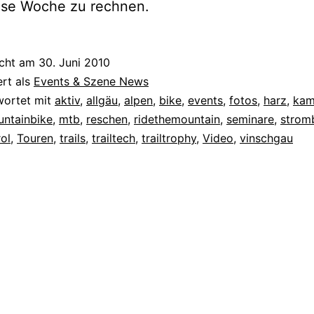
ese Woche zu rechnen.
icht am
30. Juni 2010
ert als
Events & Szene News
wortet mit
aktiv
,
allgäu
,
alpen
,
bike
,
events
,
fotos
,
harz
,
kam
ntainbike
,
mtb
,
reschen
,
ridethemountain
,
seminare
,
strom
rol
,
Touren
,
trails
,
trailtech
,
trailtrophy
,
Video
,
vinschgau