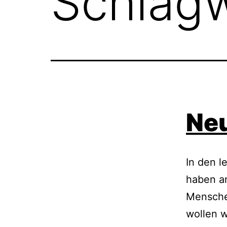
Schlag
Neu
In den l
haben a
Menschen
wollen w