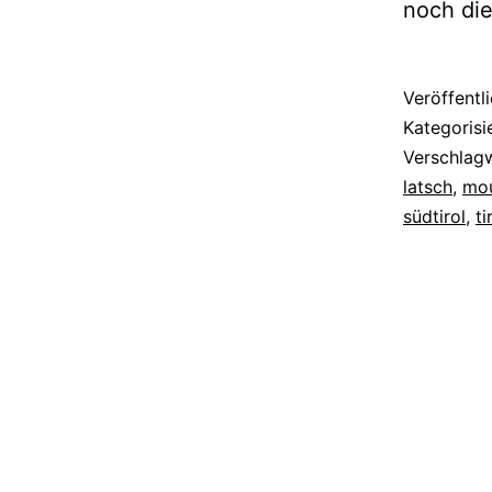
noch di
Veröffentl
Kategorisi
Verschlag
latsch
,
mou
südtirol
,
ti