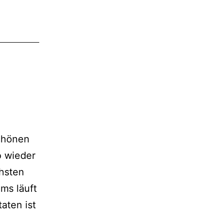
schönen
o wieder
hsten
ms läuft
aten ist