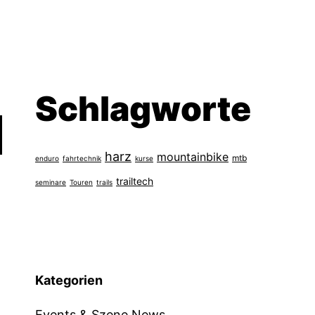
Schlagworte
harz
mountainbike
mtb
enduro
fahrtechnik
kurse
trailtech
seminare
Touren
trails
Kategorien
Events & Szene News