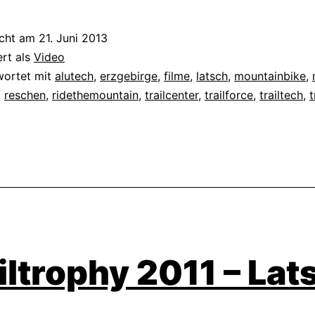
icht am
21. Juni 2013
ert als
Video
wortet mit
alutech
,
erzgebirge
,
filme
,
latsch
,
mountainbike
,
,
reschen
,
ridethemountain
,
trailcenter
,
trailforce
,
trailtech
,
t
iltrophy 2011 – Lat