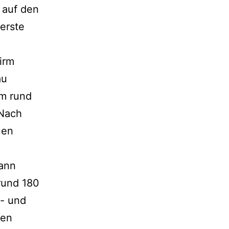
 auf den
erste
irm
au
am rund
 Nach
uen
dann
rund 180
t- und
gen