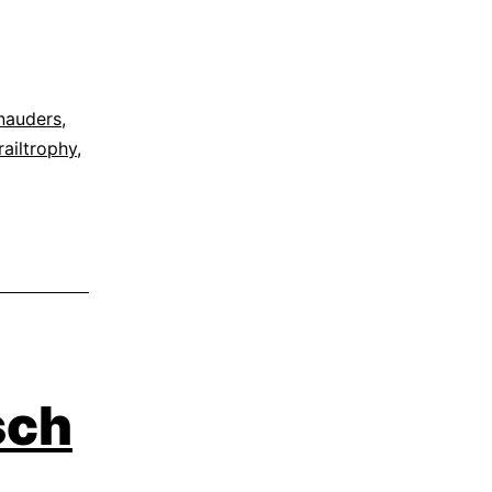
nauders
,
railtrophy
,
sch