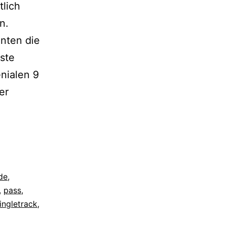
lich
n.
nnten die
ste
nialen 9
er
ide
,
,
pass
,
ingletrack
,