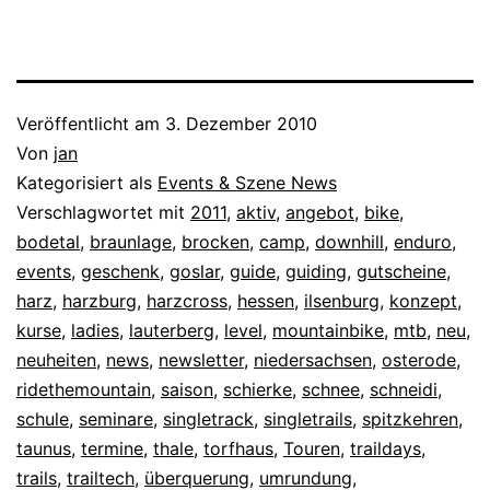
Veröffentlicht am
3. Dezember 2010
Von
jan
Kategorisiert als
Events & Szene News
Verschlagwortet mit
2011
,
aktiv
,
angebot
,
bike
,
bodetal
,
braunlage
,
brocken
,
camp
,
downhill
,
enduro
,
events
,
geschenk
,
goslar
,
guide
,
guiding
,
gutscheine
,
harz
,
harzburg
,
harzcross
,
hessen
,
ilsenburg
,
konzept
,
kurse
,
ladies
,
lauterberg
,
level
,
mountainbike
,
mtb
,
neu
,
neuheiten
,
news
,
newsletter
,
niedersachsen
,
osterode
,
ridethemountain
,
saison
,
schierke
,
schnee
,
schneidi
,
schule
,
seminare
,
singletrack
,
singletrails
,
spitzkehren
,
taunus
,
termine
,
thale
,
torfhaus
,
Touren
,
traildays
,
trails
,
trailtech
,
überquerung
,
umrundung
,