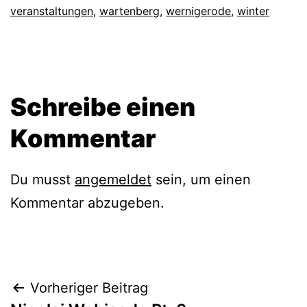
veranstaltungen
,
wartenberg
,
wernigerode
,
winter
Schreibe einen
Kommentar
Du musst
angemeldet
sein, um einen
Kommentar abzugeben.
Beitragsnavigation
Vorheriger Beitrag