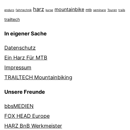
harz
mountainbike
mtb
enduro
fahrtechnik
kurse
seminare
Touren
trails
trailtech
In eigener Sache
Datenschutz
Ein Harz Für MTB
Impressum
TRAILTECH Mountainbiking
Unsere Freunde
bbsMEDIEN
FOX HEAD Europe
HARZ BnB Werkmeister