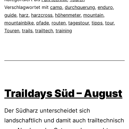
Verschlagwortet mit
camp
,
durchquerung
,
enduro
,
guide
,
harz
,
harzcross
,
höhenmeter
,
mountain
,
mountainbike
,
pfade
,
routen
,
tagestour
,
tipps
,
tour
,
Touren
,
trails
,
trailtech
,
training
Traildays Süd – August
Der Südharz unterscheidet sich
landschaftlich und damit auch trailtechnisch