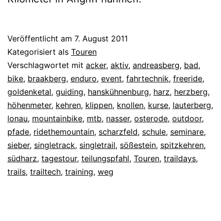
Veröffentlicht am
7. August 2011
Kategorisiert als
Touren
Verschlagwortet mit
acker
,
aktiv
,
andreasberg
,
bad
,
bike
,
braakberg
,
enduro
,
event
,
fahrtechnik
,
freeride
,
goldenketal
,
guiding
,
hanskühnenburg
,
harz
,
herzberg
,
höhenmeter
,
kehren
,
klippen
,
knollen
,
kurse
,
lauterberg
,
lonau
,
mountainbike
,
mtb
,
nasser
,
osterode
,
outdoor
,
pfade
,
ridethemountain
,
scharzfeld
,
schule
,
seminare
,
sieber
,
singletrack
,
singletrail
,
sößestein
,
spitzkehren
,
südharz
,
tagestour
,
teilungspfahl
,
Touren
,
traildays
,
trails
,
trailtech
,
training
,
weg