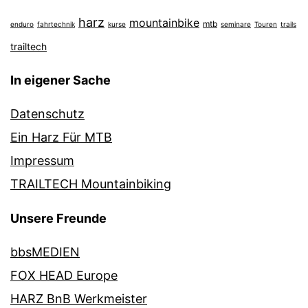
harz
mountainbike
mtb
enduro
fahrtechnik
kurse
seminare
Touren
trails
trailtech
In eigener Sache
Datenschutz
Ein Harz Für MTB
Impressum
TRAILTECH Mountainbiking
Unsere Freunde
bbsMEDIEN
FOX HEAD Europe
HARZ BnB Werkmeister