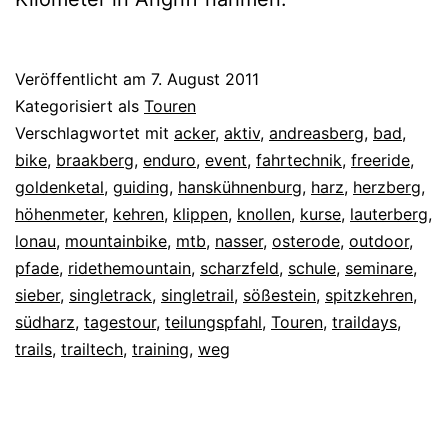
Veröffentlicht am
7. August 2011
Kategorisiert als
Touren
Verschlagwortet mit
acker
,
aktiv
,
andreasberg
,
bad
,
bike
,
braakberg
,
enduro
,
event
,
fahrtechnik
,
freeride
,
goldenketal
,
guiding
,
hanskühnenburg
,
harz
,
herzberg
,
höhenmeter
,
kehren
,
klippen
,
knollen
,
kurse
,
lauterberg
,
lonau
,
mountainbike
,
mtb
,
nasser
,
osterode
,
outdoor
,
pfade
,
ridethemountain
,
scharzfeld
,
schule
,
seminare
,
sieber
,
singletrack
,
singletrail
,
sößestein
,
spitzkehren
,
südharz
,
tagestour
,
teilungspfahl
,
Touren
,
traildays
,
trails
,
trailtech
,
training
,
weg