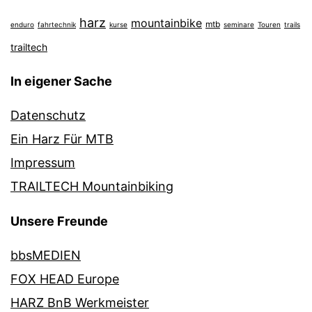
harz
mountainbike
mtb
enduro
fahrtechnik
kurse
seminare
Touren
trails
trailtech
In eigener Sache
Datenschutz
Ein Harz Für MTB
Impressum
TRAILTECH Mountainbiking
Unsere Freunde
bbsMEDIEN
FOX HEAD Europe
HARZ BnB Werkmeister