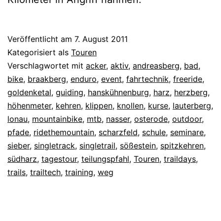
Veröffentlicht am
7. August 2011
Kategorisiert als
Touren
Verschlagwortet mit
acker
,
aktiv
,
andreasberg
,
bad
,
bike
,
braakberg
,
enduro
,
event
,
fahrtechnik
,
freeride
,
goldenketal
,
guiding
,
hanskühnenburg
,
harz
,
herzberg
,
höhenmeter
,
kehren
,
klippen
,
knollen
,
kurse
,
lauterberg
,
lonau
,
mountainbike
,
mtb
,
nasser
,
osterode
,
outdoor
,
pfade
,
ridethemountain
,
scharzfeld
,
schule
,
seminare
,
sieber
,
singletrack
,
singletrail
,
sößestein
,
spitzkehren
,
südharz
,
tagestour
,
teilungspfahl
,
Touren
,
traildays
,
trails
,
trailtech
,
training
,
weg