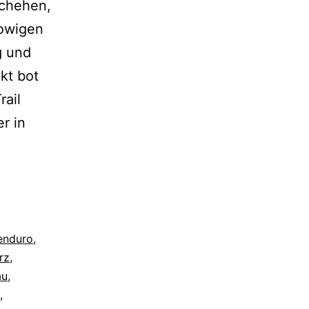
schehen,
lowigen
g und
kt bot
rail
r in
enduro
,
rz
,
au
,
,