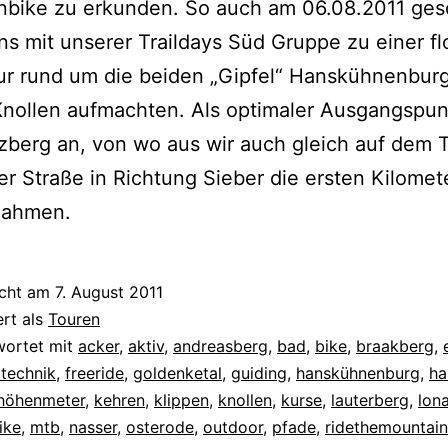
nbike zu erkunden. So auch am 06.08.2011 ge
uns mit unserer Traildays Süd Gruppe zu einer f
ur rund um die beiden „Gipfel“ Hanskühnenbur
nollen aufmachten. Als optimaler Ausgangspun
zberg an, von wo aus wir auch gleich auf dem T
r Straße in Richtung Sieber die ersten Kilomete
 nahmen.
icht am
7. August 2011
ert als
Touren
wortet mit
acker
,
aktiv
,
andreasberg
,
bad
,
bike
,
braakberg
,
rtechnik
,
freeride
,
goldenketal
,
guiding
,
hanskühnenburg
,
ha
höhenmeter
,
kehren
,
klippen
,
knollen
,
kurse
,
lauterberg
,
lon
ike
,
mtb
,
nasser
,
osterode
,
outdoor
,
pfade
,
ridethemountain