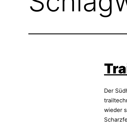
Schlag
Tra
Der Südh
trailte
wieder 
Scharzf