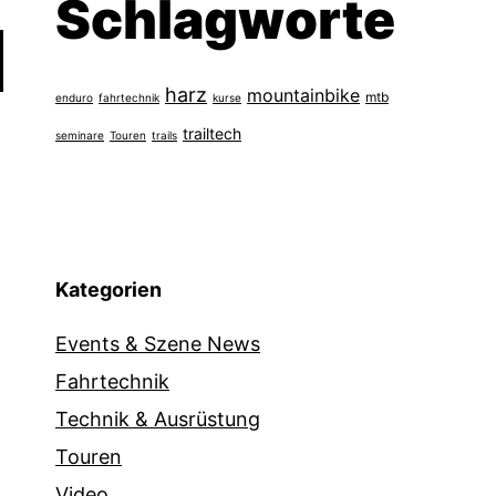
Schlagworte
harz
mountainbike
mtb
enduro
fahrtechnik
kurse
trailtech
seminare
Touren
trails
Kategorien
Events & Szene News
Fahrtechnik
Technik & Ausrüstung
Touren
Video