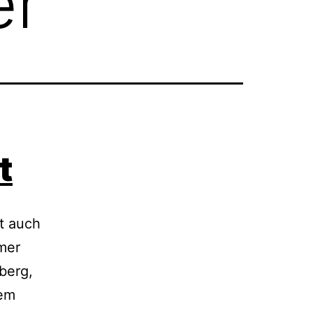
er
t
t auch
mer
berg,
dem