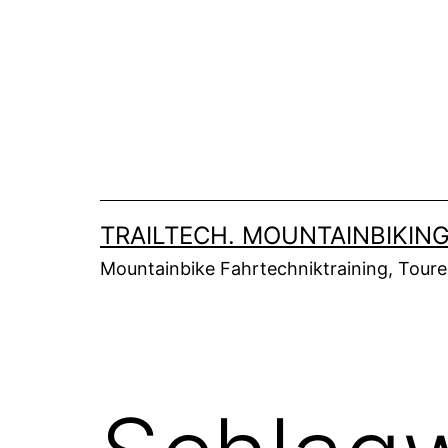
Zum
Inhalt
springen
TRAILTECH. MOUNTAINBIKING
Mountainbike Fahrtechniktraining, Tour