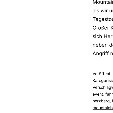
Mountai
als wir 
Tagesto
Großer K
sich Her
neben de
Angriff
Veröffentl
Kategorisi
Verschlag
event
,
fah
herzberg
,
mountainb