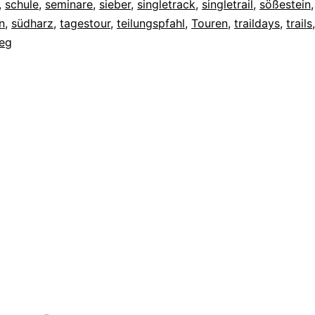
,
schule
,
seminare
,
sieber
,
singletrack
,
singletrail
,
sößestein
,
n
,
südharz
,
tagestour
,
teilungspfahl
,
Touren
,
traildays
,
trails
eg