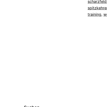
scharzfeld
spitzkehre
training
,
w