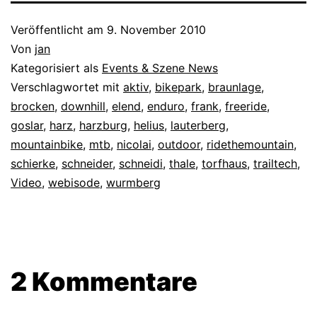
Veröffentlicht am
9. November 2010
Von
jan
Kategorisiert als
Events & Szene News
Verschlagwortet mit
aktiv
,
bikepark
,
braunlage
,
brocken
,
downhill
,
elend
,
enduro
,
frank
,
freeride
,
goslar
,
harz
,
harzburg
,
helius
,
lauterberg
,
mountainbike
,
mtb
,
nicolai
,
outdoor
,
ridethemountain
,
schierke
,
schneider
,
schneidi
,
thale
,
torfhaus
,
trailtech
,
Video
,
webisode
,
wurmberg
2 Kommentare