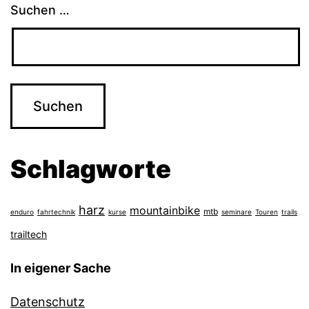
Suchen …
Schlagworte
harz
mountainbike
mtb
enduro
fahrtechnik
kurse
seminare
Touren
trails
trailtech
In eigener Sache
Datenschutz