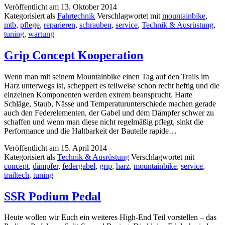
Veröffentlicht am
13. Oktober 2014
Tuning
Kategorisiert als
Fahrtechnik
Verschlagwortet mit
mountainbike
,
Workshops
mtb
,
pflege
,
reparieren
,
schrauben
,
service
,
Technik & Ausrüstung
,
tuning
,
wartung
Grip Concept Kooperation
Wenn man mit seinem Mountainbike einen Tag auf den Trails im
Harz unterwegs ist, scheppert es teilweise schon recht heftig und die
einzelnen Komponenten werden extrem beansprucht. Harte
Schläge, Staub, Nässe und Temperaturunterschiede machen gerade
auch den Federelementen, der Gabel und dem Dämpfer schwer zu
schaffen und wenn man diese nicht regelmäßig pflegt, sinkt die
Performance und die Haltbarkeit der Bauteile rapide…
Veröffentlicht am
15. April 2014
Kategorisiert als
Technik & Ausrüstung
Verschlagwortet mit
concept
,
dämpfer
,
federgabel
,
grip
,
harz
,
mountainbike
,
service
,
trailtech
,
tuning
SSR Podium Pedal
Heute wollen wir Euch ein weiteres High-End Teil vorstellen – das