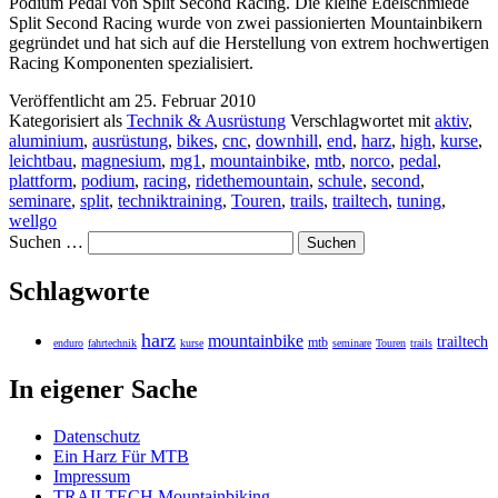
Podium Pedal von Split Second Racing. Die kleine Edelschmiede
Split Second Racing wurde von zwei passionierten Mountainbikern
gegründet und hat sich auf die Herstellung von extrem hochwertigen
Racing Komponenten spezialisiert.
Veröffentlicht am
25. Februar 2010
Kategorisiert als
Technik & Ausrüstung
Verschlagwortet mit
aktiv
,
aluminium
,
ausrüstung
,
bikes
,
cnc
,
downhill
,
end
,
harz
,
high
,
kurse
,
leichtbau
,
magnesium
,
mg1
,
mountainbike
,
mtb
,
norco
,
pedal
,
plattform
,
podium
,
racing
,
ridethemountain
,
schule
,
second
,
seminare
,
split
,
techniktraining
,
Touren
,
trails
,
trailtech
,
tuning
,
wellgo
Suchen …
Schlagworte
harz
mountainbike
trailtech
mtb
enduro
fahrtechnik
kurse
seminare
Touren
trails
In eigener Sache
Datenschutz
Ein Harz Für MTB
Impressum
TRAILTECH Mountainbiking