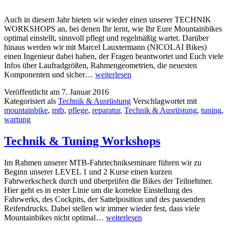
Auch in diesem Jahr bieten wir wieder einen unserer TECHNIK
WORKSHOPS an, bei denen Ihr lernt, wie Ihr Eure Mountainbikes
optimal einstellt, sinnvoll pflegt und regelmäßig wartet. Darüber
hinaus werden wir mit Marcel Lauxtermann (NICOLAI Bikes)
einen Ingenieur dabei haben, der Fragen beantwortet und Euch viele
Infos über Laufradgrößen, Rahmengeometrien, die neuesten
Pflege,
Komponenten und sicher…
weiterlesen
Reparatur,
Veröffentlicht am
7. Januar 2016
Technik
Kategorisiert als
Technik & Ausrüstung
Verschlagwortet mit
&
mountainbike
,
mtb
,
pflege
,
reparatur
,
Technik & Ausrüstung
,
tuning
,
Tuning
wartung
2016
Technik & Tuning Workshops
Im Rahmen unserer MTB-Fahrtechnikseminare führen wir zu
Beginn unserer LEVEL 1 und 2 Kurse einen kurzen
Fahrwerkscheck durch und überprüfen die Bikes der Teilnehmer.
Hier geht es in erster Linie um die korrekte Einstellung des
Fahrwerks, des Cockpits, der Sattelposition und des passenden
Reifendrucks. Dabei stellen wir immer wieder fest, dass viele
Technik
Mountainbikes nicht optimal…
weiterlesen
&