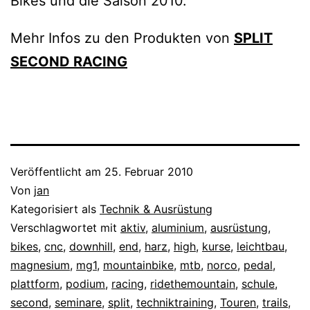
Bikes und die Saison 2010.
Mehr Infos zu den Produkten von
SPLIT
SECOND RACING
Veröffentlicht am
25. Februar 2010
Von
jan
Kategorisiert als
Technik & Ausrüstung
Verschlagwortet mit
aktiv
,
aluminium
,
ausrüstung
,
bikes
,
cnc
,
downhill
,
end
,
harz
,
high
,
kurse
,
leichtbau
,
magnesium
,
mg1
,
mountainbike
,
mtb
,
norco
,
pedal
,
plattform
,
podium
,
racing
,
ridethemountain
,
schule
,
second
,
seminare
,
split
,
techniktraining
,
Touren
,
trails
,