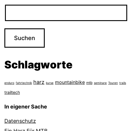
Schlagworte
harz
mountainbike
mtb
enduro
fahrtechnik
kurse
seminare
Touren
trails
trailtech
In eigener Sache
Datenschutz
Ein Harz Für MTB