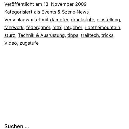
Veröffentlicht am
18. November 2009
Kategorisiert als
Events & Szene News
Verschlagwortet mit
dämpfer
,
druckstufe
,
einstellung
,
fahrwerk
,
federgabel
,
mtb
,
ratgeber
,
ridethemountain
,
sturz
,
Technik & Ausrüstung
,
tipps
,
trailtech
,
tricks
,
Video
,
zugstufe
Suchen …