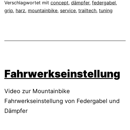
Verschlagwortet mit
concept
,
dämpfer
,
federgabel
,
grip
,
harz
,
mountainbike
,
service
,
trailtech
,
tuning
Fahrwerkseinstellung
Video zur Mountainbike
Fahrwerkseinstellung von Federgabel und
Dämpfer