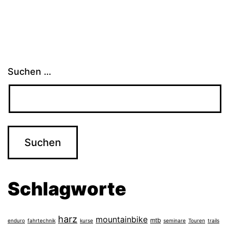
Suchen …
Schlagworte
harz
mountainbike
mtb
enduro
fahrtechnik
kurse
seminare
Touren
trails