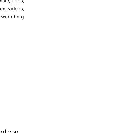
thale
,
tipps
,
en
,
videos
,
,
wurmberg
und von