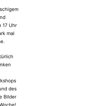
tschigem
und
n 17 Uhr
ark mal
e.
ürlich
anken
rkshops
nd des
 Bilder
 Woche!