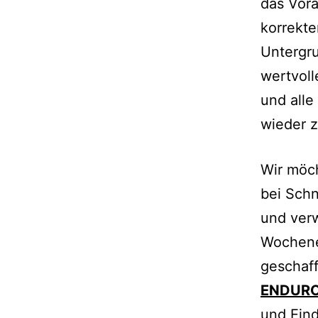
das Vor
korrekt
Untergru
wertvoll
und alle
wieder 
Wir möch
bei Schn
und verw
Wochenen
geschaff
ENDUR
und Eind