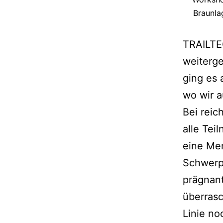
Braunla
TRAILTE
weiterg
ging es
wo wir a
Bei rei
alle Te
eine Me
Schwerp
prägnant
überrasc
Linie n