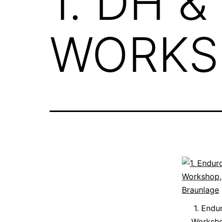
1. DH 
WORKS
1. Endu
Worksho