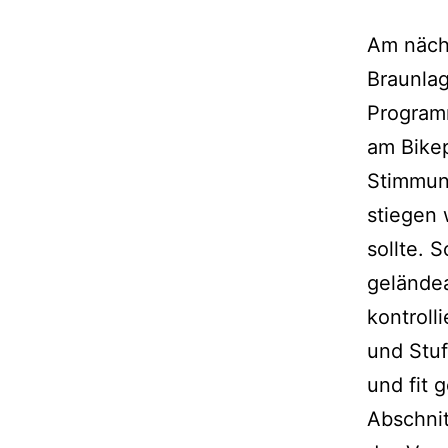
Am nächs
Braunla
Program
am Bikep
Stimmun
stiegen 
sollte. 
gelände
kontroll
und Stuf
und fit 
Abschnit