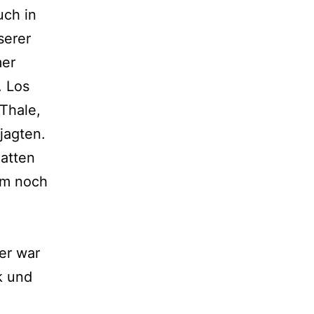
uch in
serer
mer
 Los
Thale,
jagten.
atten
em noch
er war
k und