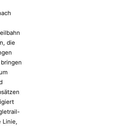
nach
eilbahn
n, die
ngen
 bringen
zum
d
bsätzen
igiert
letrail-
 Linie,