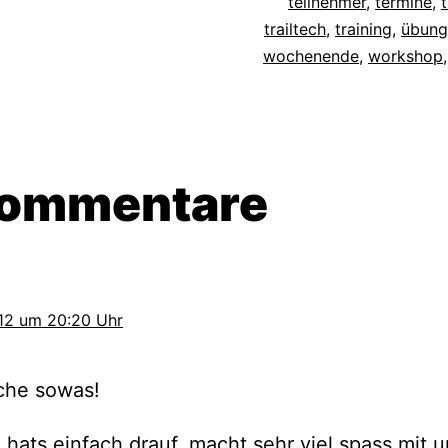
teilnehmer
,
termine
,
trailtech
,
training
,
übung
wochenende
,
workshop
Kommentare
012 um 20:20 Uhr
che sowas!
 hats einfach drauf, macht sehr viel spass mit 