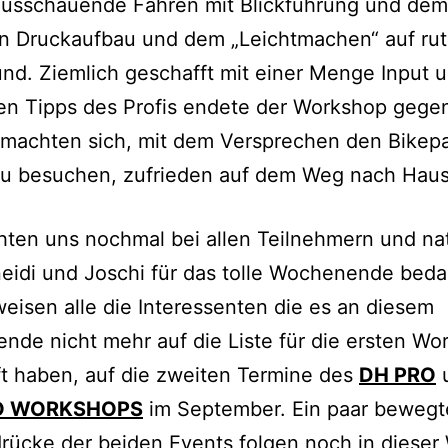
ausschauende Fahren mit Blickführung und dem
en Druckaufbau und dem „Leichtmachen“ auf ru
nd. Ziemlich geschafft mit einer Menge Input 
en Tipps des Profis endete der Workshop gege
 machten sich, mit dem Versprechen den Bikep
zu besuchen, zufrieden auf dem Weg nach Haus
ten uns nochmal bei allen Teilnehmern und nat
eidi und Joschi für das tolle Wochenende bed
eisen alle die Interessenten die es an diesem
de nicht mehr auf die Liste für die ersten Wo
t haben, auf die zweiten Termine des
DH PRO
u
O WORKSHOPS
im September. Ein paar bewegte
rücke der beiden Events folgen noch in dieser