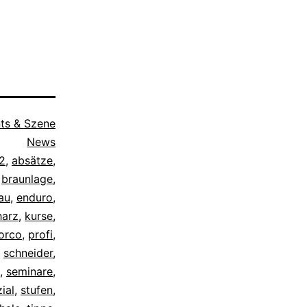
ts & Szene
News
2
,
absätze
,
,
braunlage
,
au
,
enduro
,
harz
,
kurse
,
orco
,
profi
,
,
schneider
,
,
seminare
,
ial
,
stufen
,