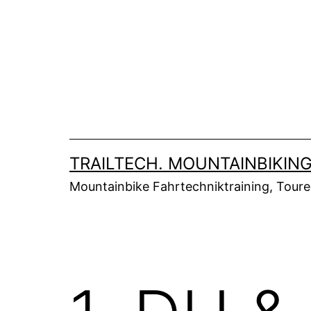
Zum
Inhalt
springen
TRAILTECH. MOUNTAINBIKING
Mountainbike Fahrtechniktraining, Tour