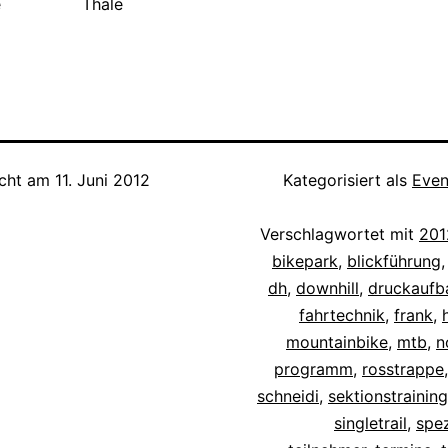
e
Thale
icht am
11. Juni 2012
Kategorisiert als
Even
Verschlagwortet mit
201
bikepark
,
blickführung
dh
,
downhill
,
druckaufb
fahrtechnik
,
frank
,
mountainbike
,
mtb
,
n
programm
,
rosstrappe
schneidi
,
sektionstraining
singletrail
,
spez