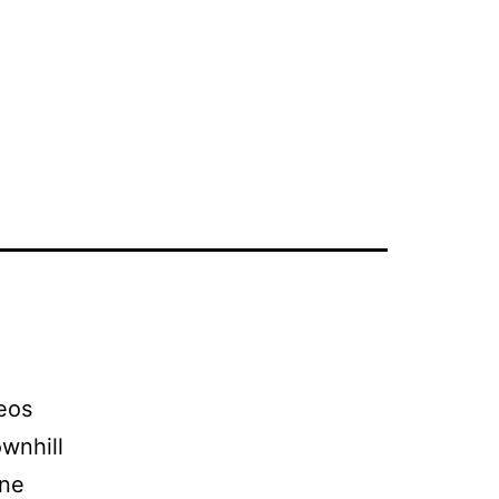
eos
wnhill
ine