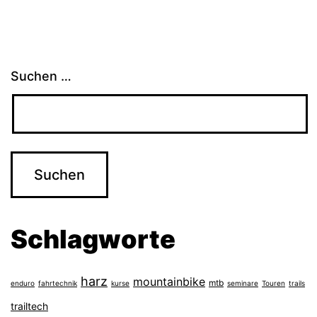
Suchen …
Schlagworte
harz
mountainbike
mtb
enduro
fahrtechnik
kurse
seminare
Touren
trails
trailtech