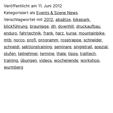
Veröffentlicht am
11. Juni 2012
Kategorisiert als
Events & Szene News
Verschlagwortet mit
2012
,
absätze
,
bikepark
,
blickführung
,
braunlage
,
dh
,
downhill
,
druckaufbau
,
enduro
,
fahrtechnik
,
frank
,
harz
,
kurse
,
mountainbike
,
mtb
,
norco
,
profi
,
programm
,
rosstrappe
,
schneider
,
schneidi
,
sektionstraining
,
seminare
,
singletrail
,
spezial
,
stufen
,
teilnehmer
,
termine
,
thale
,
tipps
,
trailtech
,
training
,
übungen
,
videos
,
wochenende
,
workshop
,
wurmberg