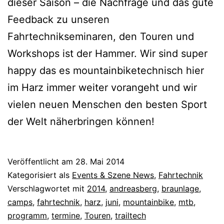
dieser Saison – die Nachfrage und das gute
Feedback zu unseren
Fahrtechnikseminaren, den Touren und
Workshops ist der Hammer. Wir sind super
happy das es mountainbiketechnisch hier
im Harz immer weiter vorangeht und wir
vielen neuen Menschen den besten Sport
der Welt näherbringen können!
Veröffentlicht am
28. Mai 2014
Kategorisiert als
Events & Szene News
,
Fahrtechnik
Verschlagwortet mit
2014
,
andreasberg
,
braunlage
,
camps
,
fahrtechnik
,
harz
,
juni
,
mountainbike
,
mtb
,
programm
,
termine
,
Touren
,
trailtech