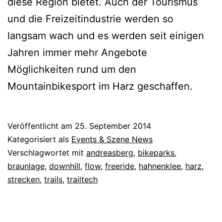
diese Region bietet. Auch der Tourismus
und die Freizeitindustrie werden so
langsam wach und es werden seit einigen
Jahren immer mehr Angebote
Möglichkeiten rund um den
Mountainbikesport im Harz geschaffen.
Veröffentlicht am
25. September 2014
Kategorisiert als
Events & Szene News
Verschlagwortet mit
andreasberg
,
bikeparks
,
braunlage
,
downhill
,
flow
,
freeride
,
hahnenklee
,
harz
,
strecken
,
trails
,
trailtech