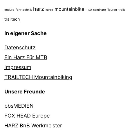
harz
mountainbike
mtb
enduro
fahrtechnik
kurse
seminare
Touren
trails
trailtech
In eigener Sache
Datenschutz
Ein Harz Für MTB
Impressum
TRAILTECH Mountainbiking
Unsere Freunde
bbsMEDIEN
FOX HEAD Europe
HARZ BnB Werkmeister