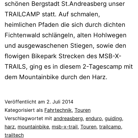
schönen Bergstadt St.Andreasberg unser
TRAILCAMP statt. Auf schmalen,
heimlichen Pfaden die sich durch dichten
Fichtenwald schlängeln, alten Hohlwegen
und ausgewaschenen Stiegen, sowie den
flowigen Bikepark Strecken des MSB-X-
TRAILS, ging es in diesem 2-Tagescamp mit
dem Mountainbike durch den Harz.
Veröffentlicht am
2. Juli 2014
Kategorisiert als
Fahrtechnik
,
Touren
Verschlagwortet mit
andreasberg
,
enduro
,
guiding
,
harz
,
mountainbike
,
msb-x-trail
,
Touren
,
trailcamp
,
trailtech