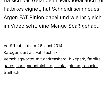
Da sich das Gelände im Park ideal auch für
Fatbikes eignet, hat Schneidi sein neues
Argon FAT Pinion dabei und wie Ihr gleich
im Video seht, eine Menge Spaß gehabt.
Veröffentlicht am
26. Juni 2014
Kategorisiert als
Fahrtechnik
Verschlagwortet mit
andreasberg
,
bikepark
,
fatbike
,
gates
,
harz
,
mountainbike
,
nicolai
,
pinion
,
schneidi
,
trailtech