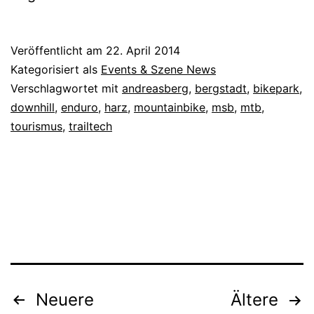
Veröffentlicht am
22. April 2014
Kategorisiert als
Events & Szene News
Verschlagwortet mit
andreasberg
,
bergstadt
,
bikepark
,
downhill
,
enduro
,
harz
,
mountainbike
,
msb
,
mtb
,
tourismus
,
trailtech
Seitennummerierung
Neuere
Ältere