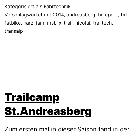
Kategorisiert als
Fahrtechnik
Verschlagwortet mit
2014
,
andreasberg
,
bikepark
,
fat
,
fatbike
,
harz
,
jam
,
msb-x-trail
,
nicolai
,
trailtech
,
transalp
Trailcamp
St.Andreasberg
Zum ersten mal in dieser Saison fand in der