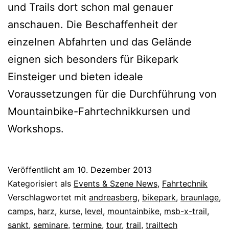
und Trails dort schon mal genauer
anschauen. Die Beschaffenheit der
einzelnen Abfahrten und das Gelände
eignen sich besonders für Bikepark
Einsteiger und bieten ideale
Voraussetzungen für die Durchführung von
Mountainbike-Fahrtechnikkursen und
Workshops.
Veröffentlicht am
10. Dezember 2013
Kategorisiert als
Events & Szene News
,
Fahrtechnik
Verschlagwortet mit
andreasberg
,
bikepark
,
braunlage
,
camps
,
harz
,
kurse
,
level
,
mountainbike
,
msb-x-trail
,
sankt
,
seminare
,
termine
,
tour
,
trail
,
trailtech