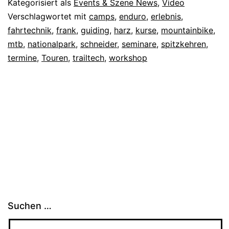
Kategorisiert als
Events & Szene News
,
Video
Verschlagwortet mit
camps
,
enduro
,
erlebnis
,
fahrtechnik
,
frank
,
guiding
,
harz
,
kurse
,
mountainbike
,
mtb
,
nationalpark
,
schneider
,
seminare
,
spitzkehren
,
termine
,
Touren
,
trailtech
,
workshop
Suchen …