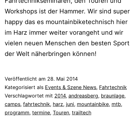
Fahrtechnikseminaren, den Touren und
Workshops ist der Hammer. Wir sind super
happy das es mountainbiketechnisch hier
im Harz immer weiter vorangeht und wir
vielen neuen Menschen den besten Sport
der Welt näherbringen können!
Veröffentlicht am
28. Mai 2014
Kategorisiert als
Events & Szene News
,
Fahrtechnik
Verschlagwortet mit
2014
,
andreasberg
,
braunlage
,
camps
,
fahrtechnik
,
harz
,
juni
,
mountainbike
,
mtb
,
programm
,
termine
,
Touren
,
trailtech