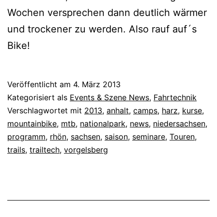
Wochen versprechen dann deutlich wärmer
und trockener zu werden. Also rauf auf´s
Bike!
Veröffentlicht am
4. März 2013
Kategorisiert als
Events & Szene News
,
Fahrtechnik
Verschlagwortet mit
2013
,
anhalt
,
camps
,
harz
,
kurse
,
mountainbike
,
mtb
,
nationalpark
,
news
,
niedersachsen
,
programm
,
rhön
,
sachsen
,
saison
,
seminare
,
Touren
,
trails
,
trailtech
,
vorgelsberg