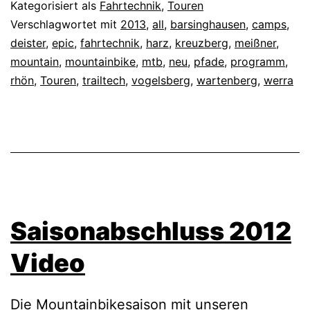
Kategorisiert als
Fahrtechnik
,
Touren
Verschlagwortet mit
2013
,
all
,
barsinghausen
,
camps
,
deister
,
epic
,
fahrtechnik
,
harz
,
kreuzberg
,
meißner
,
mountain
,
mountainbike
,
mtb
,
neu
,
pfade
,
programm
,
rhön
,
Touren
,
trailtech
,
vogelsberg
,
wartenberg
,
werra
Saisonabschluss 2012
Video
Die Mountainbikesaison mit unseren