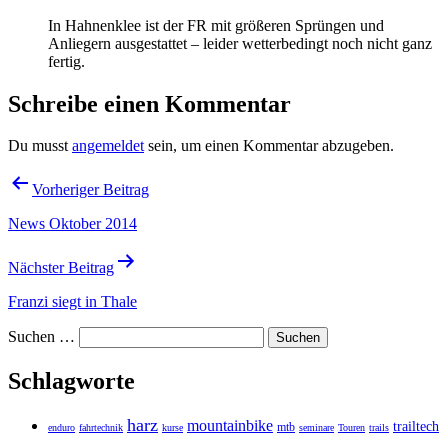
In Hahnenklee ist der FR mit größeren Sprüngen und
Anliegern ausgestattet – leider wetterbedingt noch nicht ganz
fertig.
Schreibe einen Kommentar
Du musst
angemeldet
sein, um einen Kommentar abzugeben.
Beitragsnavigation
Vorheriger Beitrag
News Oktober 2014
Nächster Beitrag
Franzi siegt in Thale
Suchen …
Schlagworte
harz
mountainbike
trailtech
mtb
enduro
fahrtechnik
kurse
seminare
Touren
trails