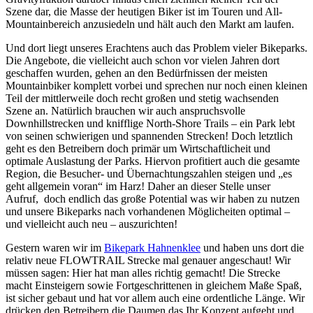
Szene dar, die Masse der heutigen Biker ist im Touren und All-
Mountainbereich anzusiedeln und hält auch den Markt am laufen.
Und dort liegt unseres Erachtens auch das Problem vieler Bikeparks.
Die Angebote, die vielleicht auch schon vor vielen Jahren dort
geschaffen wurden, gehen an den Bedürfnissen der meisten
Mountainbiker komplett vorbei und sprechen nur noch einen kleinen
Teil der mittlerweile doch recht großen und stetig wachsenden
Szene an. Natürlich brauchen wir auch anspruchsvolle
Downhillstrecken und knifflige North-Shore Trails – ein Park lebt
von seinen schwierigen und spannenden Strecken! Doch letztlich
geht es den Betreibern doch primär um Wirtschaftlicheit und
optimale Auslastung der Parks. Hiervon profitiert auch die gesamte
Region, die Besucher- und Übernachtungszahlen steigen und „es
geht allgemein voran“ im Harz! Daher an dieser Stelle unser
Aufruf, doch endlich das große Potential was wir haben zu nutzen
und unsere Bikeparks nach vorhandenen Möglicheiten optimal –
und vielleicht auch neu – auszurichten!
Gestern waren wir im
Bikepark Hahnenklee
und haben uns dort die
relativ neue FLOWTRAIL Strecke mal genauer angeschaut! Wir
müssen sagen: Hier hat man alles richtig gemacht! Die Strecke
macht Einsteigern sowie Fortgeschrittenen in gleichem Maße Spaß,
ist sicher gebaut und hat vor allem auch eine ordentliche Länge. Wir
drücken den Betreibern die Daumen das Ihr Konzept aufgeht und