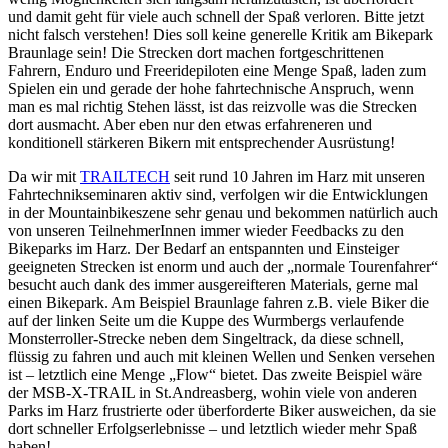
und damit geht für viele auch schnell der Spaß verloren. Bitte jetzt
nicht falsch verstehen! Dies soll keine generelle Kritik am Bikepark
Braunlage sein! Die Strecken dort machen fortgeschrittenen
Fahrern, Enduro und Freeridepiloten eine Menge Spaß, laden zum
Spielen ein und gerade der hohe fahrtechnische Anspruch, wenn
man es mal richtig Stehen lässt, ist das reizvolle was die Strecken
dort ausmacht. Aber eben nur den etwas erfahreneren und
konditionell stärkeren Bikern mit entsprechender Ausrüstung!
Da wir mit
TRAILTECH
seit rund 10 Jahren im Harz mit unseren
Fahrtechnikseminaren aktiv sind, verfolgen wir die Entwicklungen
in der Mountainbikeszene sehr genau und bekommen natürlich auch
von unseren TeilnehmerInnen immer wieder Feedbacks zu den
Bikeparks im Harz. Der Bedarf an entspannten und Einsteiger
geeigneten Strecken ist enorm und auch der „normale Tourenfahrer“
besucht auch dank des immer ausgereifteren Materials, gerne mal
einen Bikepark. Am Beispiel Braunlage fahren z.B. viele Biker die
auf der linken Seite um die Kuppe des Wurmbergs verlaufende
Monsterroller-Strecke neben dem Singeltrack, da diese schnell,
flüssig zu fahren und auch mit kleinen Wellen und Senken versehen
ist – letztlich eine Menge „Flow“ bietet. Das zweite Beispiel wäre
der MSB-X-TRAIL in St.Andreasberg, wohin viele von anderen
Parks im Harz frustrierte oder überforderte Biker ausweichen, da sie
dort schneller Erfolgserlebnisse – und letztlich wieder mehr Spaß
haben!