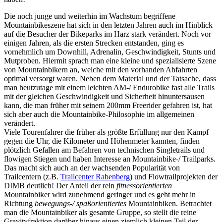
Die noch junge und weiterhin im Wachstum begriffene
Mountainbikeszene hat sich in den letzten Jahren auch im Hinblick
auf die Besucher der Bikeparks im Harz stark verändert. Noch vor
einigen Jahren, als die ersten Strecken entstanden, ging es
vornehmlich um Downhill, Adrenalin, Geschwindigkeit, Stunts und
Mutproben. Hiermit sprach man eine kleine und spezialisierte Szene
von Mountainbikern an, welche mit den vorhanden Abfahrten
optimal versorgt waren. Neben dem Material und der Tatsache, dass
man heutzutage mit einem leichten AM-/ Endurobike fast alle Trails
mit der gleichen Geschwindigkeit und Sicherheit hinuntersausen
kann, die man früher mit seinem 200mm Freerider gefahren ist, hat
sich aber auch die Mountainbike-Philosophie im allgemeinen
verändert.
Viele Tourenfahrer die früher als größte Erfüllung nur den Kampf
gegen die Uhr, die Kilometer und Höhenmeter kannten, finden
plötzlich Gefallen am Befahren von technischen Singletrails und
flowigen Stiegen und haben Interesse an Mountainbike-/ Trailparks.
Das macht sich auch an der wachsenden Popularität von
Trailcentern (z.B.
Trailcenter Rabenberg
) und Flowtrailprojekten der
DIMB deutlich! Der Anteil der rein
fitnessorientierten
Mountainbiker wird zunehmend geringer und es geht mehr in
Richtung
bewegungs-/ spaßorientiertes
Mountainbiken. Betrachtet
man die Mountainbiker als gesamte Gruppe, so stellt die reine
Gravityfraktion darüber hinaus einen ziemlich kleinen Teil der