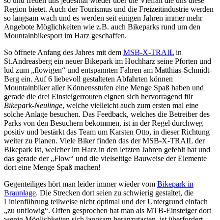
so und freuen uns jedesmal wieder über die Vielfalt die uns diese
Region bietet. Auch der Tourismus und die Freizeitindustrie werden
so langsam wach und es werden seit einigen Jahren immer mehr
Angebote Möglichkeiten wie z.B. auch Bikeparks rund um den
Mountainbikesport im Harz geschaffen.
So öffnete Anfang des Jahres mit dem
MSB-X-TRAIL
in
St.Andreasberg ein neuer Bikepark im Hochharz seine Pforten und
lud zum „flowigen“ und entspannten Fahren am Matthias-Schmidt-
Berg ein. Auf 6 liebevoll gestalteten Abfahrten können
Mountainbiker aller Könnensstufen eine Menge Spaß haben und
gerade die drei Einsteigerrouten eignen sich hervorragend für
Bikepark-Neulinge
, welche vielleicht auch zum ersten mal eine
solche Anlage besuchen. Das Feedback, welches die Betreiber des
Parks von den Besuchern bekommen, ist in der Regel durchweg
positiv und bestärkt das Team um Karsten Otto, in dieser Richtung
weiter zu Planen. Viele Biker finden das der MSB-X-TRAIL der
Bikepark ist, welcher im Harz in den letzten Jahren gefehlt hat und
das gerade der „Flow“ und die vielseitige Bauweise der Elemente
dort eine Menge Spaß machen!
Gegenteiliges hört man leider immer wieder vom
Bikepark in
Braunlage
. Die Strecken dort seien zu schwierig gestaltet, die
Linienführung teilweise nicht optimal und der Untergrund einfach
„zu unflowig“. Offen gesprochen hat man als MTB-Einsteiger dort
wenig Möglichkeiten sich langsam heranzutasten, ist überfordert