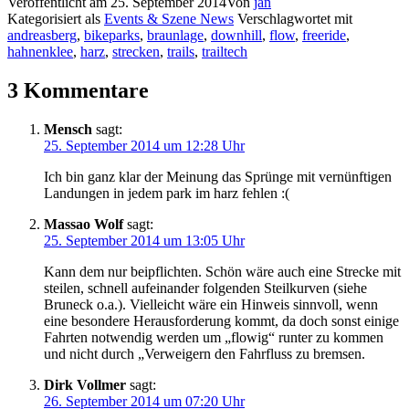
Veröffentlicht am
25. September 2014
Von
jan
Kategorisiert als
Events & Szene News
Verschlagwortet mit
andreasberg
,
bikeparks
,
braunlage
,
downhill
,
flow
,
freeride
,
hahnenklee
,
harz
,
strecken
,
trails
,
trailtech
3 Kommentare
Mensch
sagt:
25. September 2014 um 12:28 Uhr
Ich bin ganz klar der Meinung das Sprünge mit vernünftigen
Landungen in jedem park im harz fehlen :(
Massao Wolf
sagt:
25. September 2014 um 13:05 Uhr
Kann dem nur beipflichten. Schön wäre auch eine Strecke mit
steilen, schnell aufeinander folgenden Steilkurven (siehe
Bruneck o.a.). Vielleicht wäre ein Hinweis sinnvoll, wenn
eine besondere Herausforderung kommt, da doch sonst einige
Fahrten notwendig werden um „flowig“ runter zu kommen
und nicht durch „Verweigern den Fahrfluss zu bremsen.
Dirk Vollmer
sagt:
26. September 2014 um 07:20 Uhr