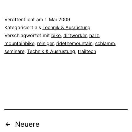
Veröffentlicht am
1. Mai 2009
Kategorisiert als
Technik & Ausrüstung
Verschlagwortet mit
bike
,
dirtworker
,
harz
,
mountainbike
,
reiniger
,
ridethemountain
,
schlamm
,
seminare
,
Technik & Ausrüstung
,
trailtech
Seitennummerierung
Neuere