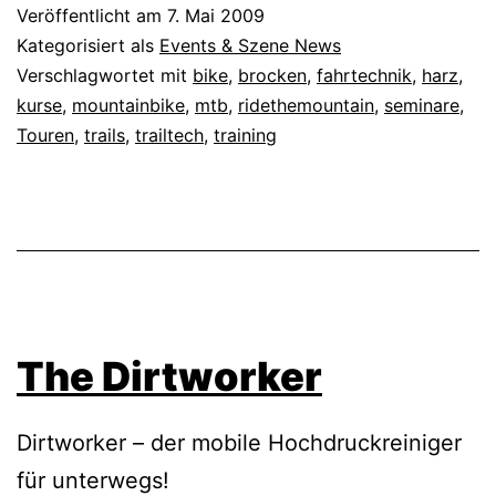
Veröffentlicht am
7. Mai 2009
Kategorisiert als
Events & Szene News
Verschlagwortet mit
bike
,
brocken
,
fahrtechnik
,
harz
,
kurse
,
mountainbike
,
mtb
,
ridethemountain
,
seminare
,
Touren
,
trails
,
trailtech
,
training
The Dirtworker
Dirtworker – der mobile Hochdruckreiniger
für unterwegs!