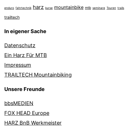
harz
mountainbike
mtb
enduro
fahrtechnik
kurse
seminare
Touren
trails
trailtech
In eigener Sache
Datenschutz
Ein Harz Für MTB
Impressum
TRAILTECH Mountainbiking
Unsere Freunde
bbsMEDIEN
FOX HEAD Europe
HARZ BnB Werkmeister