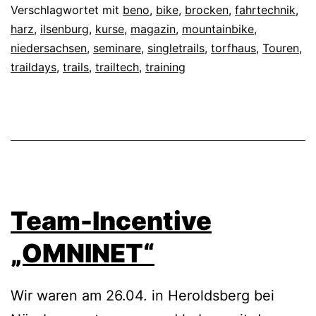
Verschlagwortet mit
beno
,
bike
,
brocken
,
fahrtechnik
,
harz
,
ilsenburg
,
kurse
,
magazin
,
mountainbike
,
niedersachsen
,
seminare
,
singletrails
,
torfhaus
,
Touren
,
traildays
,
trails
,
trailtech
,
training
Team-Incentive
„OMNINET“
Wir waren am 26.04. in Heroldsberg bei