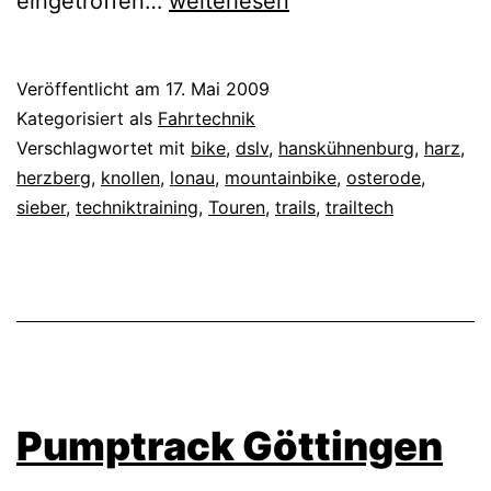
DSLV
eingetroffen…
weiterlesen
Fortbildung
Harz
Veröffentlicht am
17. Mai 2009
Kategorisiert als
Fahrtechnik
Verschlagwortet mit
bike
,
dslv
,
hanskühnenburg
,
harz
,
herzberg
,
knollen
,
lonau
,
mountainbike
,
osterode
,
sieber
,
techniktraining
,
Touren
,
trails
,
trailtech
Pumptrack Göttingen