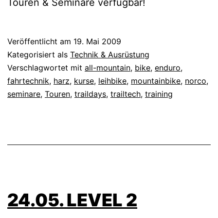
Touren & Seminare verfügbar!
Veröffentlicht am
19. Mai 2009
Kategorisiert als
Technik & Ausrüstung
Verschlagwortet mit
all-mountain
,
bike
,
enduro
,
fahrtechnik
,
harz
,
kurse
,
leihbike
,
mountainbike
,
norco
,
seminare
,
Touren
,
traildays
,
trailtech
,
training
24.05. LEVEL 2