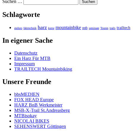
Suchen …
Schlagworte
harz
mountainbike
trailtech
mtb
enduro
fahrtechnik
kurse
seminare
Touren
trails
In eigener Sache
Datenschutz
Ein Harz Für MTB
Impressum
TRAILTECH Mountainbiking
Unsere Freunde
bbsMEDIEN
FOX HEAD Europe
HARZ BnB Werkmeister
MSB-X-Trail St.Andreasberg
MTBisokay
NICOLAI BIKES
SEHENSWERT Göttingen