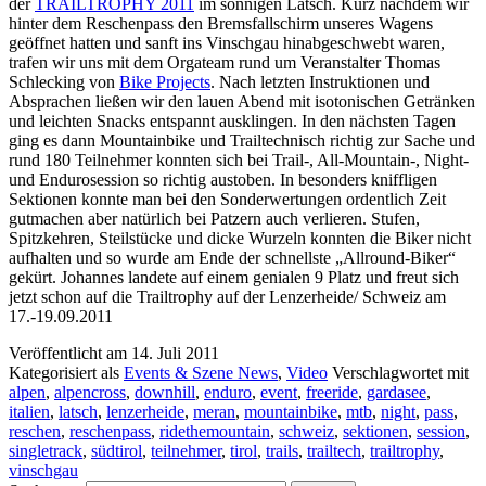
der
TRAILTROPHY 2011
im sonnigen Latsch. Kurz nachdem wir
hinter dem Reschenpass den Bremsfallschirm unseres Wagens
geöffnet hatten und sanft ins Vinschgau hinabgeschwebt waren,
trafen wir uns mit dem Orgateam rund um Veranstalter Thomas
Schlecking von
Bike Projects
. Nach letzten Instruktionen und
Absprachen ließen wir den lauen Abend mit isotonischen Getränken
und leichten Snacks entspannt ausklingen. In den nächsten Tagen
ging es dann Mountainbike und Trailtechnisch richtig zur Sache und
rund 180 Teilnehmer konnten sich bei Trail-, All-Mountain-, Night-
und Endurosession so richtig austoben. In besonders kniffligen
Sektionen konnte man bei den Sonderwertungen ordentlich Zeit
gutmachen aber natürlich bei Patzern auch verlieren. Stufen,
Spitzkehren, Steilstücke und dicke Wurzeln konnten die Biker nicht
aufhalten und so wurde am Ende der schnellste „Allround-Biker“
gekürt. Johannes landete auf einem genialen 9 Platz und freut sich
jetzt schon auf die Trailtrophy auf der Lenzerheide/ Schweiz am
17.-19.09.2011
Veröffentlicht am
14. Juli 2011
Kategorisiert als
Events & Szene News
,
Video
Verschlagwortet mit
alpen
,
alpencross
,
downhill
,
enduro
,
event
,
freeride
,
gardasee
,
italien
,
latsch
,
lenzerheide
,
meran
,
mountainbike
,
mtb
,
night
,
pass
,
reschen
,
reschenpass
,
ridethemountain
,
schweiz
,
sektionen
,
session
,
singletrack
,
südtirol
,
teilnehmer
,
tirol
,
trails
,
trailtech
,
trailtrophy
,
vinschgau