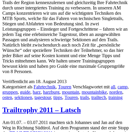
Trails der Region kennenzulernen und gleichzeitig Ihre Fahrtechnik
durch unser intergriertes Training zu verbessern. In unseren AM
Camps konzentrieren wir uns auf die wichtigsten Techniken des
MTB Sports, welche für das Fahren von technischen Singletrails,
Stiegen und Abfahrten von Bedeutung sind. In zwei
Leistungsgruppen – Einstieger und Fortgeschrittene – fahren wir an
jedem Tag eine erlebnisreiche Tagestour, üben an ausgewählten
Passagen und analysieren schwierige Sektionen auf den Trails.
Natürlich bleibt zwischendurch auch noch Zeit für „persönliche
Wünsche“ oder speziellere Techniken der Teilnehmer, so das hier
jeder Biker auf seine Kosten kommt und eine Menge Tipps und
Tricks mitnehmen kann. Wir halten unsere Trainingsgruppen
bewusst klein und haben pro Guide eine maximale Gruppengröße
von 8 Personen.
Veröffentlicht am
18. August 2013
Kategorisiert als
Fahrtechnik
,
Touren
Verschlagwortet mit
all
,
camp
,
gruppen
,
guide
,
harz
,
harzburg
,
mountain
,
mountainbike
,
norden
,
osten
,
sektionen
,
tagestour
,
tipps
,
Touren
,
trails
,
trailtech
,
training
Trailtrophy 2011 – Latsch
Am 01.07. – 03.07.2011 machten sich Johannes und Jan auf den
Weg in Richtung Südtirol. Auf dem Programm stand der erste Stopp