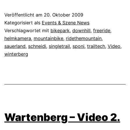
Veröffentlicht am
20. Oktober 2009
Kategorisiert als
Events & Szene News
Verschlagwortet mit
bikepark
,
downhill
,
freeride
,
helmkamera
,
mountainbike
,
ridethemountain
,
sauerland
,
schneidi
,
singletrail
,
sponi
,
trailtech
,
Video
,
winterberg
Wartenberg – Video 2.