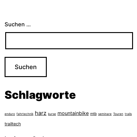
Suchen …
Schlagworte
harz
mountainbike
mtb
enduro
fahrtechnik
kurse
seminare
Touren
trails
trailtech