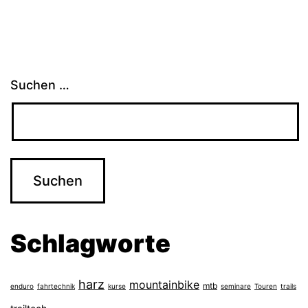
Suchen …
Schlagworte
harz
mountainbike
mtb
enduro
fahrtechnik
kurse
seminare
Touren
trails