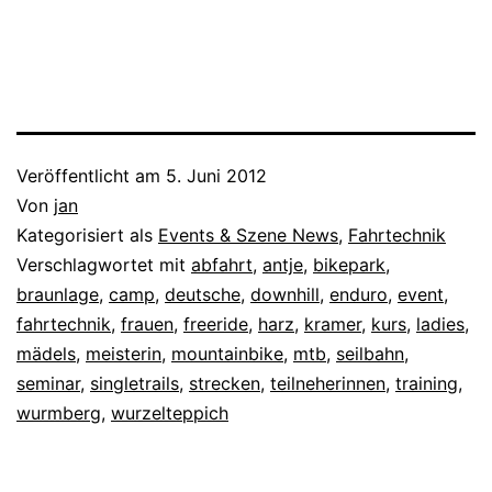
Veröffentlicht am
5. Juni 2012
Von
jan
Kategorisiert als
Events & Szene News
,
Fahrtechnik
Verschlagwortet mit
abfahrt
,
antje
,
bikepark
,
braunlage
,
camp
,
deutsche
,
downhill
,
enduro
,
event
,
fahrtechnik
,
frauen
,
freeride
,
harz
,
kramer
,
kurs
,
ladies
,
mädels
,
meisterin
,
mountainbike
,
mtb
,
seilbahn
,
seminar
,
singletrails
,
strecken
,
teilneherinnen
,
training
,
wurmberg
,
wurzelteppich