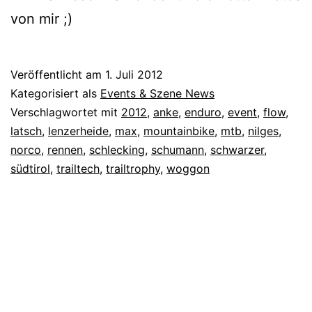
von mir ;)
Veröffentlicht am
1. Juli 2012
Kategorisiert als
Events & Szene News
Verschlagwortet mit
2012
,
anke
,
enduro
,
event
,
flow
,
latsch
,
lenzerheide
,
max
,
mountainbike
,
mtb
,
nilges
,
norco
,
rennen
,
schlecking
,
schumann
,
schwarzer
,
südtirol
,
trailtech
,
trailtrophy
,
woggon