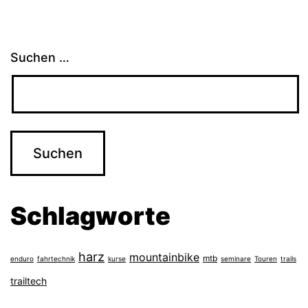
Suchen …
Schlagworte
harz
mountainbike
mtb
enduro
fahrtechnik
kurse
seminare
Touren
trails
trailtech