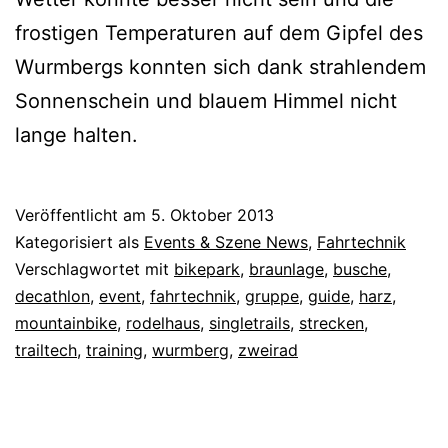
frostigen Temperaturen auf dem Gipfel des
Wurmbergs konnten sich dank strahlendem
Sonnenschein und blauem Himmel nicht
lange halten.
Veröffentlicht am
5. Oktober 2013
Kategorisiert als
Events & Szene News
,
Fahrtechnik
Verschlagwortet mit
bikepark
,
braunlage
,
busche
,
decathlon
,
event
,
fahrtechnik
,
gruppe
,
guide
,
harz
,
mountainbike
,
rodelhaus
,
singletrails
,
strecken
,
trailtech
,
training
,
wurmberg
,
zweirad