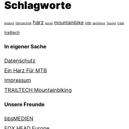
Schlagworte
harz
mountainbike
mtb
enduro
fahrtechnik
kurse
seminare
Touren
trails
trailtech
In eigener Sache
Datenschutz
Ein Harz Für MTB
Impressum
TRAILTECH Mountainbiking
Unsere Freunde
bbsMEDIEN
FOX HEAD Europe