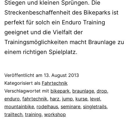
Stiegen und kleinen Sprüngen. Die
Streckenbeschaffenheit des Bikeparks ist
perfekt für solch ein Enduro Training
geeignet und die Vielfalt der
Trainingsmöglichkeiten macht Braunlage zu
einem richtigen Spielplatz.
Veröffentlicht am
13. August 2013
Kategorisiert als
Fahrtechnik
Verschlagwortet mit
bikepark
,
braunlage
,
drop
,
enduro
,
fahrtechnik
,
harz
,
jump
,
kurse
,
level
,
mountainbike
,
rodelhaus
,
seminare
,
singletrails
,
trailtech
,
training
,
workshop