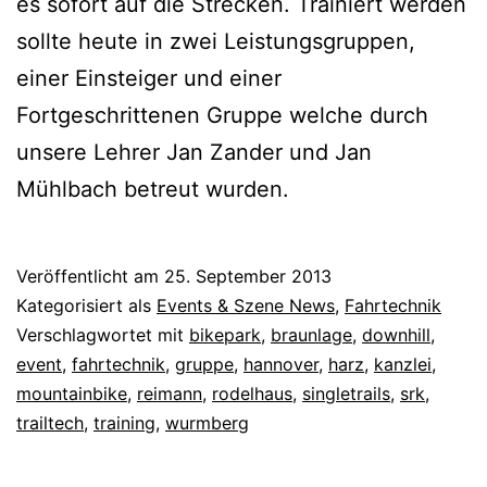
es sofort auf die Strecken. Trainiert werden
sollte heute in zwei Leistungsgruppen,
einer Einsteiger und einer
Fortgeschrittenen Gruppe welche durch
unsere Lehrer Jan Zander und Jan
Mühlbach betreut wurden.
Veröffentlicht am
25. September 2013
Kategorisiert als
Events & Szene News
,
Fahrtechnik
Verschlagwortet mit
bikepark
,
braunlage
,
downhill
,
event
,
fahrtechnik
,
gruppe
,
hannover
,
harz
,
kanzlei
,
mountainbike
,
reimann
,
rodelhaus
,
singletrails
,
srk
,
trailtech
,
training
,
wurmberg