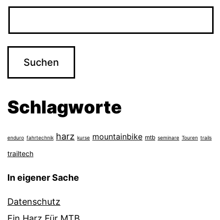
Schlagworte
harz
mountainbike
mtb
enduro
fahrtechnik
kurse
seminare
Touren
trails
trailtech
In eigener Sache
Datenschutz
Ein Harz Für MTB