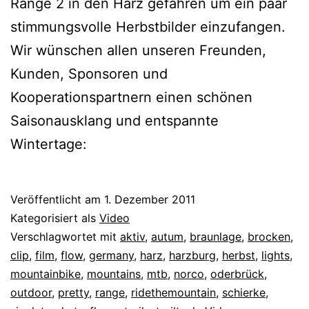
Range 2 in den Harz gefahren um ein paar
stimmungsvolle Herbstbilder einzufangen.
Wir wünschen allen unseren Freunden,
Kunden, Sponsoren und
Kooperationspartnern einen schönen
Saisonausklang und entspannte
Wintertage:
Veröffentlicht am
1. Dezember 2011
Kategorisiert als
Video
Verschlagwortet mit
aktiv
,
autum
,
braunlage
,
brocken
,
clip
,
film
,
flow
,
germany
,
harz
,
harzburg
,
herbst
,
lights
,
mountainbike
,
mountains
,
mtb
,
norco
,
oderbrück
,
outdoor
,
pretty
,
range
,
ridethemountain
,
schierke
,