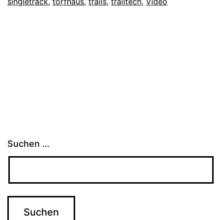
singletrack
,
torfhaus
,
trails
,
trailtech
,
Video
Suchen …