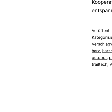
Koopera
entspan
Veröffentl
Kategorisi
Verschlag
harz
,
harz
outdoor
,
p
trailtech
,
V