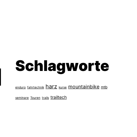
Schlagworte
harz
mountainbike
mtb
enduro
fahrtechnik
kurse
trailtech
seminare
Touren
trails