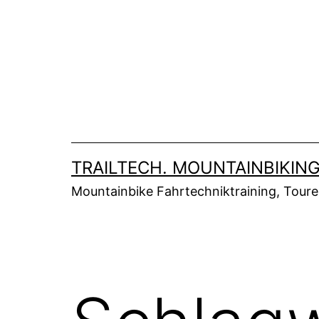
Zum
Inhalt
springen
TRAILTECH. MOUNTAINBIKING
Mountainbike Fahrtechniktraining, Tour