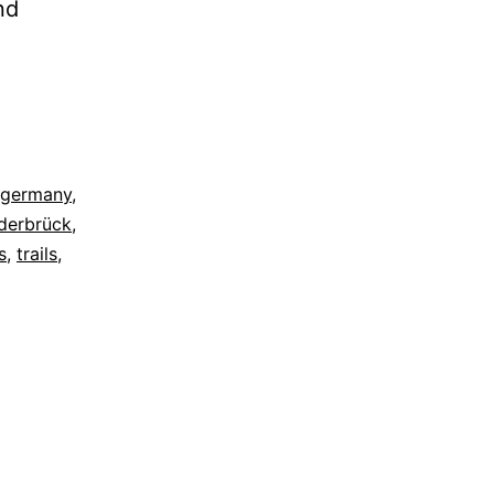
nd
germany
,
derbrück
,
s
,
trails
,