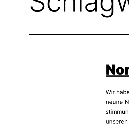
Schlag
Nor
Wir habe
neune N
stimmung
unseren