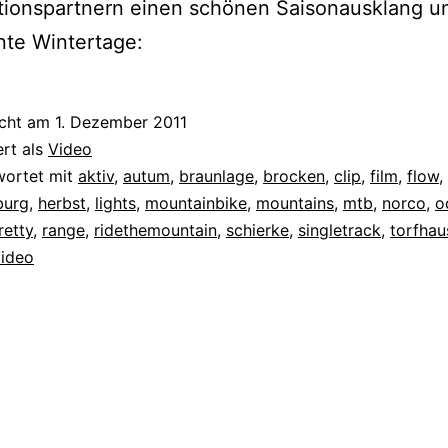
tionspartnern einen schönen Saisonausklang u
nte Wintertage:
icht am
1. Dezember 2011
ert als
Video
wortet mit
aktiv
,
autum
,
braunlage
,
brocken
,
clip
,
film
,
flow
,
burg
,
herbst
,
lights
,
mountainbike
,
mountains
,
mtb
,
norco
,
o
retty
,
range
,
ridethemountain
,
schierke
,
singletrack
,
torfhau
ideo