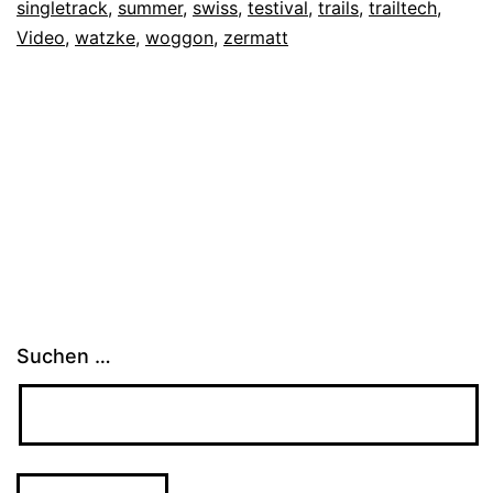
singletrack
,
summer
,
swiss
,
testival
,
trails
,
trailtech
,
Video
,
watzke
,
woggon
,
zermatt
Suchen …