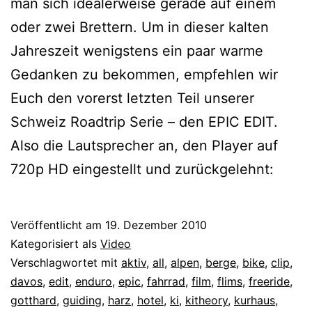
man sich idealerweise gerade auf einem
oder zwei Brettern. Um in dieser kalten
Jahreszeit wenigstens ein paar warme
Gedanken zu bekommen, empfehlen wir
Euch den vorerst letzten Teil unserer
Schweiz Roadtrip Serie – den EPIC EDIT.
Also die Lautsprecher an, den Player auf
720p HD eingestellt und zurückgelehnt:
Veröffentlicht am
19. Dezember 2010
Kategorisiert als
Video
Verschlagwortet mit
aktiv
,
all
,
alpen
,
berge
,
bike
,
clip
,
davos
,
edit
,
enduro
,
epic
,
fahrrad
,
film
,
flims
,
freeride
,
gotthard
,
guiding
,
harz
,
hotel
,
ki
,
kitheory
,
kurhaus
,