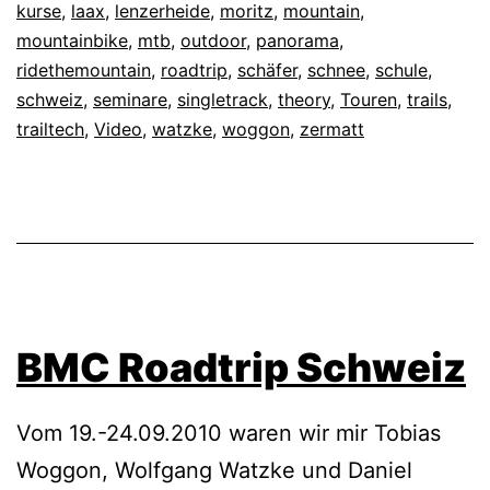
kurse
,
laax
,
lenzerheide
,
moritz
,
mountain
,
mountainbike
,
mtb
,
outdoor
,
panorama
,
ridethemountain
,
roadtrip
,
schäfer
,
schnee
,
schule
,
schweiz
,
seminare
,
singletrack
,
theory
,
Touren
,
trails
,
trailtech
,
Video
,
watzke
,
woggon
,
zermatt
BMC Roadtrip Schweiz
Vom 19.-24.09.2010 waren wir mir Tobias
Woggon, Wolfgang Watzke und Daniel