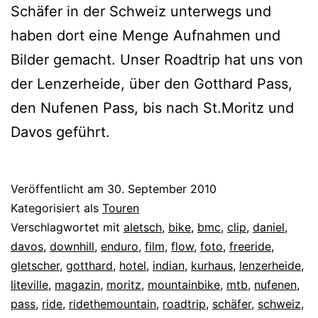
Schäfer in der Schweiz unterwegs und
haben dort eine Menge Aufnahmen und
Bilder gemacht. Unser Roadtrip hat uns von
der Lenzerheide, über den Gotthard Pass,
den Nufenen Pass, bis nach St.Moritz und
Davos geführt.
Veröffentlicht am
30. September 2010
Kategorisiert als
Touren
Verschlagwortet mit
aletsch
,
bike
,
bmc
,
clip
,
daniel
,
davos
,
downhill
,
enduro
,
film
,
flow
,
foto
,
freeride
,
gletscher
,
gotthard
,
hotel
,
indian
,
kurhaus
,
lenzerheide
,
liteville
,
magazin
,
moritz
,
mountainbike
,
mtb
,
nufenen
,
pass
,
ride
,
ridethemountain
,
roadtrip
,
schäfer
,
schweiz
,