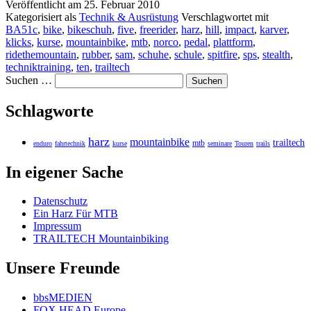
Veröffentlicht am
25. Februar 2010
Kategorisiert als
Technik & Ausrüstung
Verschlagwortet mit
BA51c
,
bike
,
bikeschuh
,
five
,
freerider
,
harz
,
hill
,
impact
,
karver
,
klicks
,
kurse
,
mountainbike
,
mtb
,
norco
,
pedal
,
plattform
,
ridethemountain
,
rubber
,
sam
,
schuhe
,
schule
,
spitfire
,
sps
,
stealth
,
techniktraining
,
ten
,
trailtech
Suchen …
Schlagworte
harz
mountainbike
trailtech
mtb
enduro
fahrtechnik
kurse
seminare
Touren
trails
In eigener Sache
Datenschutz
Ein Harz Für MTB
Impressum
TRAILTECH Mountainbiking
Unsere Freunde
bbsMEDIEN
FOX HEAD Europe