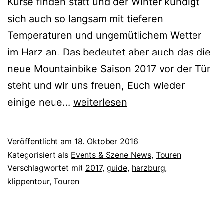
Kurse finden statt und der Winter kündigt
sich auch so langsam mit tieferen
Temperaturen und ungemütlichem Wetter
im Harz an. Das bedeutet aber auch das die
neue Mountainbike Saison 2017 vor der Tür
steht und wir uns freuen, Euch wieder
Klippentour
einige neue…
weiterlesen
2017
Veröffentlicht am
18. Oktober 2016
Kategorisiert als
Events & Szene News
,
Touren
Verschlagwortet mit
2017
,
guide
,
harzburg
,
klippentour
,
Touren