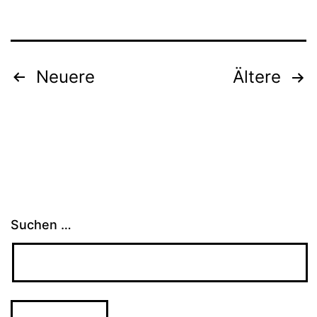
Seitennummerierung
Neuere
Ältere
der
Beiträge
Suchen …