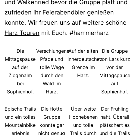
und Walkenried bevor die Gruppe platt und
zufrieden ihr Feierabendbier genießen
konnte. Wir freuen uns auf weitere schöne
Harz Touren
mit Euch. #hammerharz
Die
Verschlungene
Auf der alten
Die Gruppe
Mittagspause
Pfade und
innerdeutschen
von Lars kurz
auf der
tolle Wege
Grenze im
vor der
Ziegenalm
durch den
Harz.
Mittagspause
bei
Wald im
auf
Sophienhof.
Harz.
Sophienhof.
Epische Trails
Die flotte
Über weite
Der Frühling
und ein tolles
Gruppe
Hochebenen
naht. Überall
Mountainbike
konnte gar
und tolle
plätschert es
erlebnis
nicht genug
Trails durch
und die Trails