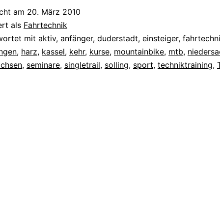
icht am
20. März 2010
ert als
Fahrtechnik
wortet mit
aktiv
,
anfänger
,
duderstadt
,
einsteiger
,
fahrtechn
ingen
,
harz
,
kassel
,
kehr
,
kurse
,
mountainbike
,
mtb
,
nieders
achsen
,
seminare
,
singletrail
,
solling
,
sport
,
techniktraining
,