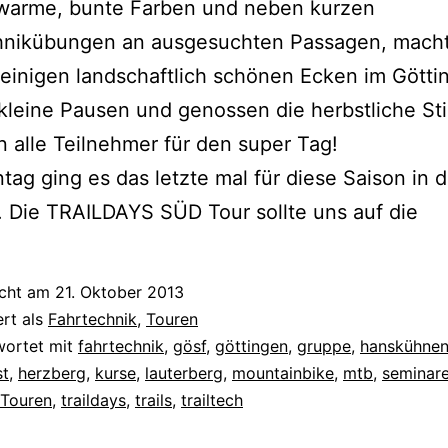
 warme, bunte Farben und neben kurzen
hnikübungen an ausgesuchten Passagen, macht
einigen landschaftlich schönen Ecken im Götti
kleine Pausen und genossen die herbstliche S
 alle Teilnehmer für den super Tag!
ag ging es das letzte mal für diese Saison in 
 Die TRAILDAYS SÜD Tour sollte uns auf die
icht am
21. Oktober 2013
ert als
Fahrtechnik
,
Touren
wortet mit
fahrtechnik
,
gösf
,
göttingen
,
gruppe
,
hanskühne
st
,
herzberg
,
kurse
,
lauterberg
,
mountainbike
,
mtb
,
seminar
Touren
,
traildays
,
trails
,
trailtech