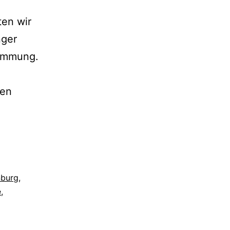
en wir
nger
timmung.
den
nburg
,
e
,