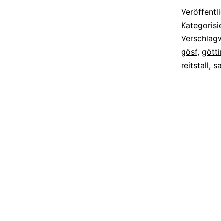
Veröffentl
Kategorisi
Verschlag
gösf
,
gött
reitstall
,
s