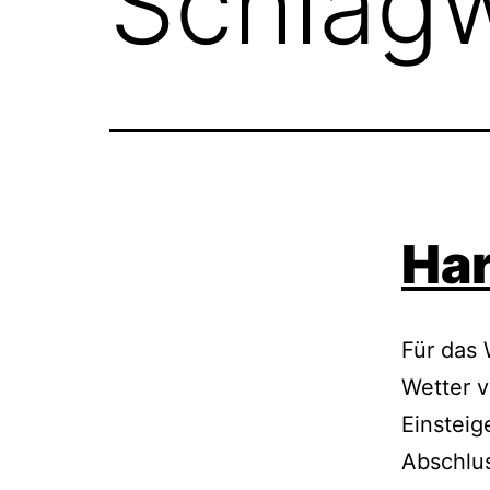
Schlag
Har
Für das
Wetter 
Einsteig
Abschlus