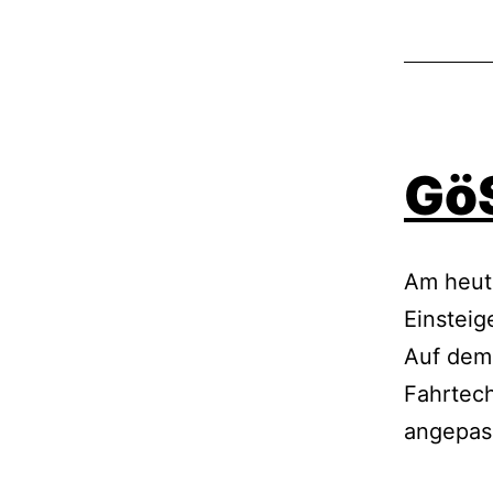
GöS
Am heuti
Einsteig
Auf dem
Fahrtec
angepass