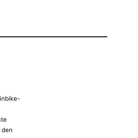
inbike-
nte
e den