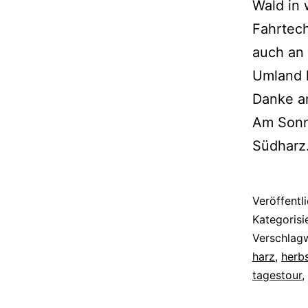
Wald in
Fahrtec
auch an 
Umland 
Danke an
Am Sonnt
Südharz.
Veröffentl
Kategorisi
Verschlag
harz
,
herb
tagestour
,