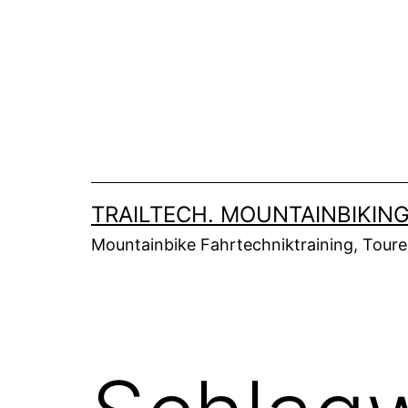
Zum
Inhalt
springen
TRAILTECH. MOUNTAINBIKING
Mountainbike Fahrtechniktraining, Tour