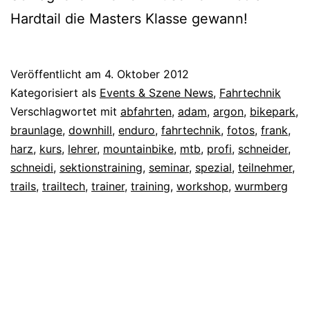
Hardtail die Masters Klasse gewann!
Veröffentlicht am
4. Oktober 2012
Kategorisiert als
Events & Szene News
,
Fahrtechnik
Verschlagwortet mit
abfahrten
,
adam
,
argon
,
bikepark
,
braunlage
,
downhill
,
enduro
,
fahrtechnik
,
fotos
,
frank
,
harz
,
kurs
,
lehrer
,
mountainbike
,
mtb
,
profi
,
schneider
,
schneidi
,
sektionstraining
,
seminar
,
spezial
,
teilnehmer
,
trails
,
trailtech
,
trainer
,
training
,
workshop
,
wurmberg