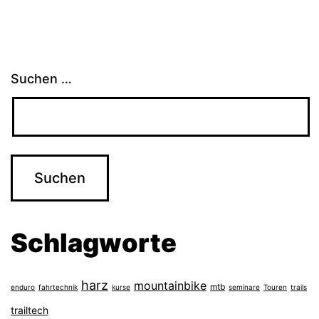
Suchen …
Schlagworte
harz
mountainbike
mtb
enduro
fahrtechnik
kurse
seminare
Touren
trails
trailtech