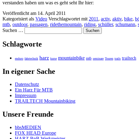
verstanden haben um was es geht seht Ihr hier:
Veröffentlicht am
14. April 2011
Kategorisiert als
Video
Verschlagwortet mit
2011
,
activ
,
aktiv
,
bike
,
b
mtb
,
outdoor
,
passagen
,
ridethemountain
,
riding
,
schüller
,
schumann
,
Suchen …
Schlagworte
harz
mountainbike
trailtech
mtb
enduro
fahrtechnik
kurse
seminare
Touren
trails
In eigener Sache
Datenschutz
Ein Harz Für MTB
Impressum
TRAILTECH Mountainbiking
Unsere Freunde
bbsMEDIEN
FOX HEAD Europe
HARZ BnB Werkmeister