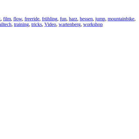
k
,
film
,
flow
,
freeride
,
frühling
,
fun
,
harz
,
hessen
,
jump
,
mountainbike
,
ailtech
,
training
,
tricks
,
Video
,
wartenberg
,
workshop