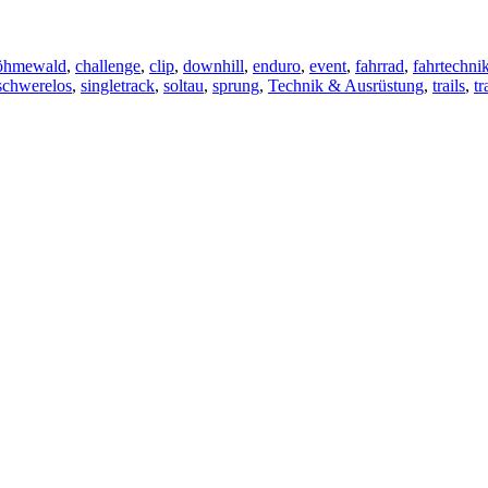
öhmewald
,
challenge
,
clip
,
downhill
,
enduro
,
event
,
fahrrad
,
fahrtechni
schwerelos
,
singletrack
,
soltau
,
sprung
,
Technik & Ausrüstung
,
trails
,
tr