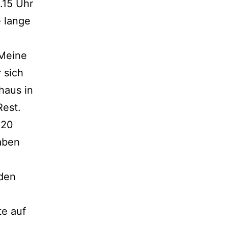
.15 Uhr
e lange
 Meine
 sich
haus in
Rest.
 20
aben
 den
te auf