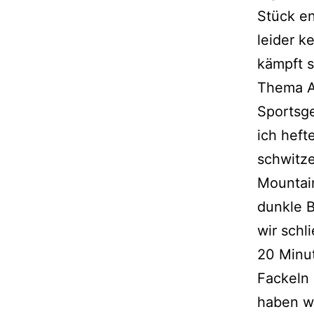
Stück en
leider k
kämpft s
Thema Ab
Sportsge
ich heft
schwitze
Mountain
dunkle 
wir schl
20 Minut
Fackeln 
haben wi