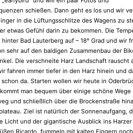
„earlybird“ und will ein paar Fotos und
quenzen schießen. Dann geht es los und wir v
inger in die Lüftungsschlitze des Wagens zu s
er etwas Gefühl darin zu bekommen. Die Tempe
rz hinter Bad Lauterberg auf – 18° Grad und wir 
on sehr auf den baldigen Zusammenbau der Bik
unkel. Die verschneite Harz Landschaft rauscht 
wir fahren immer tiefer in den Harz hinein und 
 schon da. Starten wollen wir heute in Oderbrü
s kommt man bequem über einige schöne Wege
g und schließlich über die Brockenstraße hin
lateau. Ziel ist natürlich der Sonnenaufgang, 
e Licht und der gigantische Ausblick ins Harze
üßen Ricardo, fummeln mit kalten Fingern noch