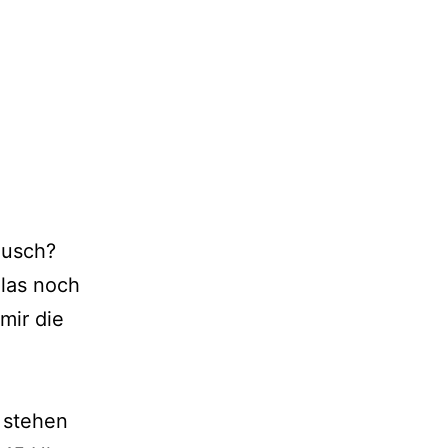
äusch?
glas noch
mir die
 stehen