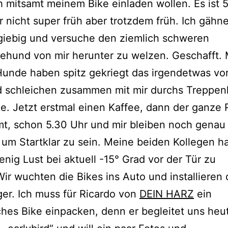
 mitsamt meinem Bike einladen wollen. Es ist 5
 nicht super früh aber trotzdem früh. Ich gähn
giebig und versuche den ziemlich schweren
ehund von mir herunter zu welzen. Geschafft.
unde haben spitz gekriegt das irgendetwas vor
d schleichen zusammen mit mir durchs Treppen
e. Jetzt erstmal einen Kaffee, dann der ganze 
t, schon 5.30 Uhr und mir bleiben noch genau
um Startklar zu sein. Meine beiden Kollegen h
enig Lust bei aktuell -15° Grad vor der Tür zu
Wir wuchten die Bikes ins Auto und installieren
er. Ich muss für Ricardo von
DEIN HARZ
ein
ches Bike einpacken, denn er begleitet uns heu