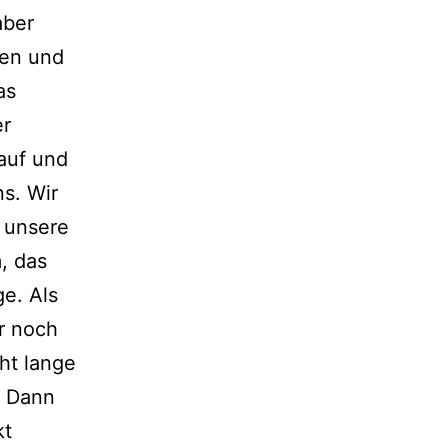
aber
gen und
as
er
 auf und
s. Wir
 unsere
, das
e. Als
ur noch
ht lange
. Dann
kt