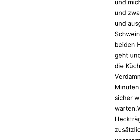
und mich
und zwar
und aus
Schwein
beiden H
geht un
die Küch
Verdamm
Minuten 
sicher w
warten.
Heckträg
zusätzli