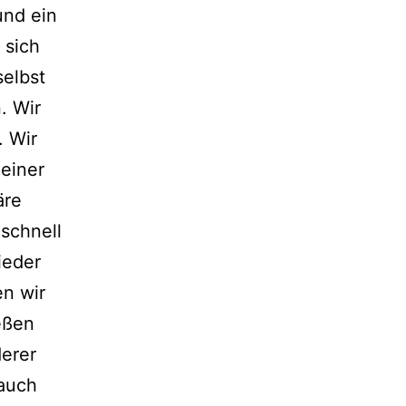
und ein
 sich
selbst
. Wir
. Wir
 einer
äre
schnell
ieder
en wir
eßen
erer
 auch