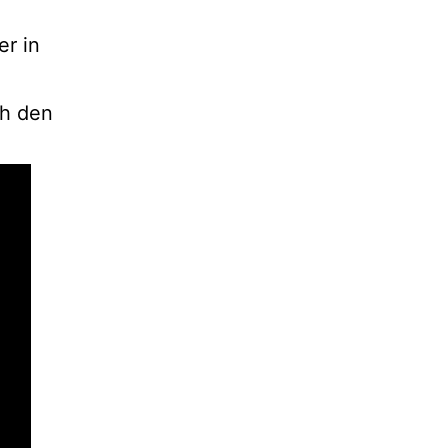
er in
ch den