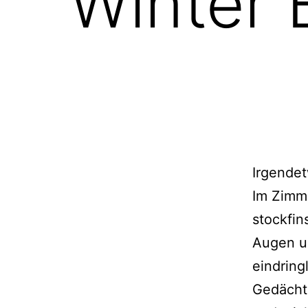
Winter 
Irgendet
Im Zimme
stockfin
Augen un
eindring
Gedächtn