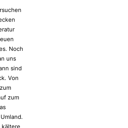
ersuchen
tecken
ratur
freuen
es. Noch
an uns
dann sind
ck. Von
 zum
auf zum
das
r Umland.
 kältere