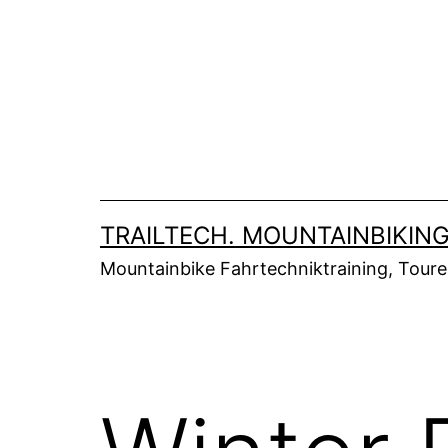
Zum
Inhalt
springen
TRAILTECH. MOUNTAINBIKING
Mountainbike Fahrtechniktraining, Tour