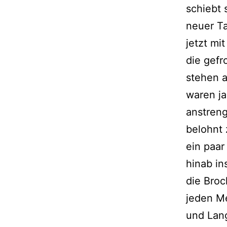
schiebt 
neuer Ta
jetzt mi
die gefr
stehen a
waren ja
anstren
belohnt 
ein paar
hinab in
die Bro
jeden M
und Lang