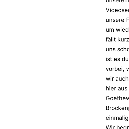
unserem 
Videose
unsere F
um wied
fällt ku
uns sch
ist es d
vorbei, 
wir auch
hier au
Goethewe
Brockenp
einmalig
Wir begr