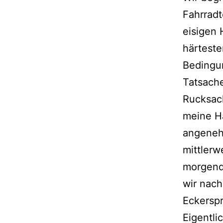
Fahrradt
eisigen 
härteste
Bedingu
Tatsache
Rucksac
meine H
angeneh
mittlerw
morgendl
wir nac
Eckerspr
Eigentli