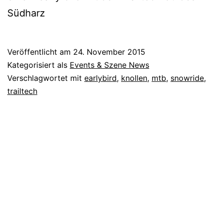
Südharz
Veröffentlicht am
24. November 2015
Kategorisiert als
Events & Szene News
Verschlagwortet mit
earlybird
,
knollen
,
mtb
,
snowride
,
trailtech