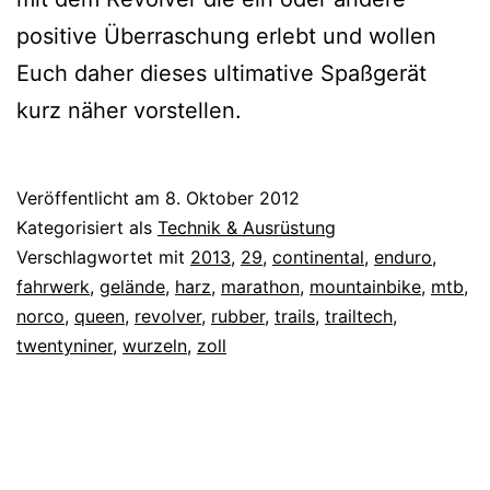
positive Überraschung erlebt und wollen
Euch daher dieses ultimative Spaßgerät
kurz näher vorstellen.
Veröffentlicht am
8. Oktober 2012
Kategorisiert als
Technik & Ausrüstung
Verschlagwortet mit
2013
,
29
,
continental
,
enduro
,
fahrwerk
,
gelände
,
harz
,
marathon
,
mountainbike
,
mtb
,
norco
,
queen
,
revolver
,
rubber
,
trails
,
trailtech
,
twentyniner
,
wurzeln
,
zoll