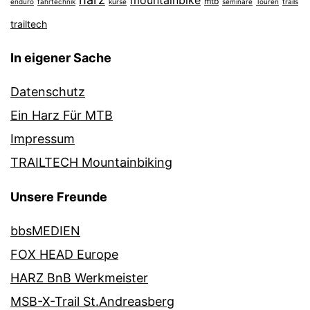
mountainbike
mtb
enduro
fahrtechnik
kurse
seminare
Touren
trails
trailtech
In eigener Sache
Datenschutz
Ein Harz Für MTB
Impressum
TRAILTECH Mountainbiking
Unsere Freunde
bbsMEDIEN
FOX HEAD Europe
HARZ BnB Werkmeister
MSB-X-Trail St.Andreasberg