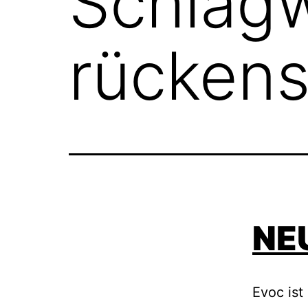
Schlagw
rücken
NE
Evoc is