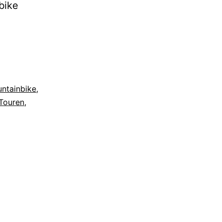
bike
ntainbike
,
Touren
,