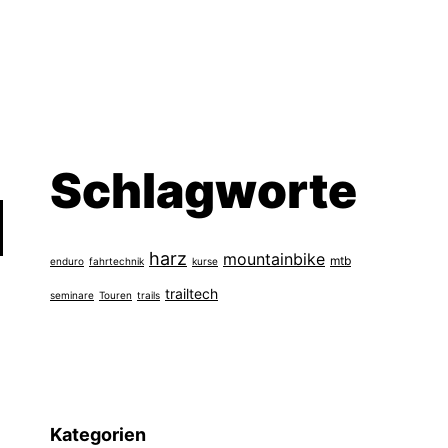
Schlagworte
harz
mountainbike
mtb
enduro
fahrtechnik
kurse
trailtech
seminare
Touren
trails
Kategorien