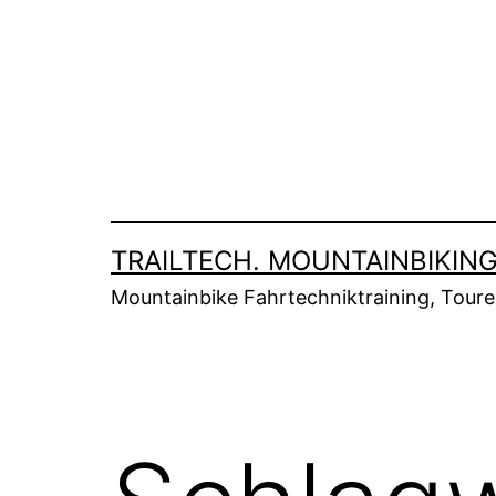
Zum
Inhalt
springen
TRAILTECH. MOUNTAINBIKING
Mountainbike Fahrtechniktraining, Tour