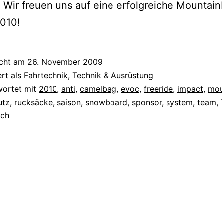
. Wir freuen uns auf eine erfolgreiche Mountain
2010!
icht am
26. November 2009
ert als
Fahrtechnik
,
Technik & Ausrüstung
wortet mit
2010
,
anti
,
camelbag
,
evoc
,
freeride
,
impact
,
mou
utz
,
rucksäcke
,
saison
,
snowboard
,
sponsor
,
system
,
team
,
ech