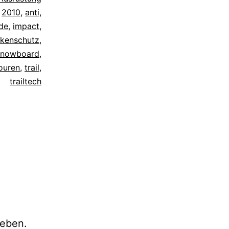
t
2010
,
anti
,
ide
,
impact
,
ckenschutz
,
snowboard
,
ouren
,
trail
,
trailtech
eben.