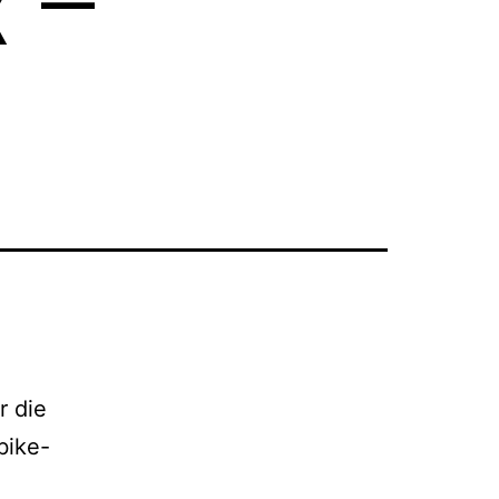
 –
r die
bike-