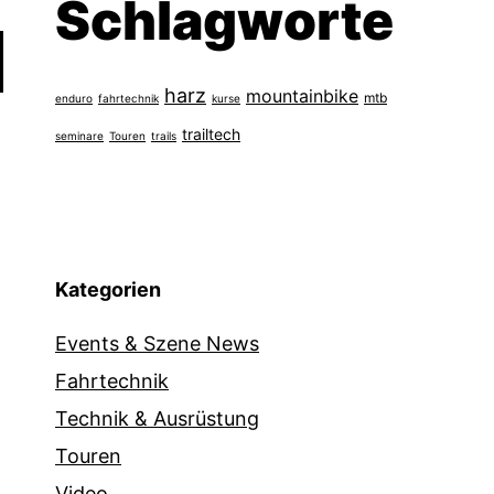
Schlagworte
harz
mountainbike
mtb
enduro
fahrtechnik
kurse
trailtech
seminare
Touren
trails
Kategorien
Events & Szene News
Fahrtechnik
Technik & Ausrüstung
Touren
Video