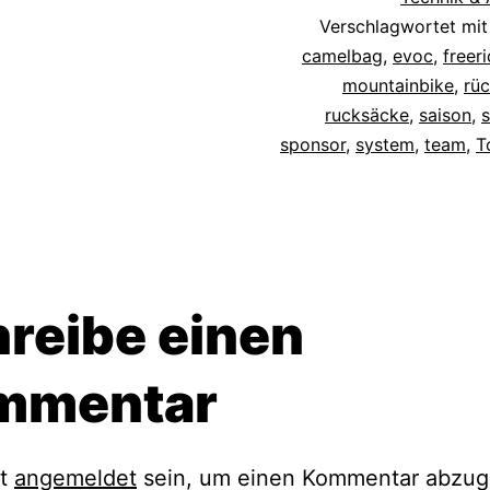
Verschlagwortet mi
camelbag
,
evoc
,
freer
mountainbike
,
rü
rucksäcke
,
saison
,
sponsor
,
system
,
team
,
T
reibe einen
mmentar
st
angemeldet
sein, um einen Kommentar abzug