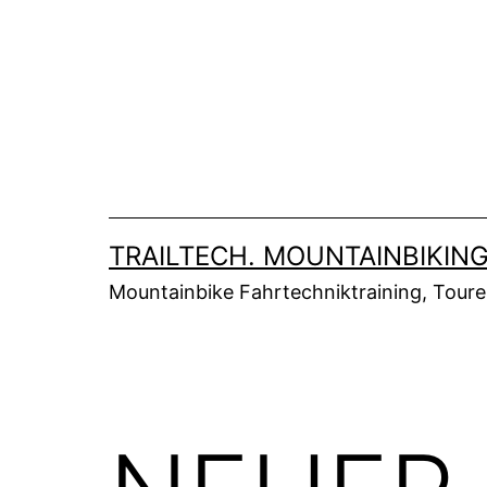
Zum
Inhalt
springen
TRAILTECH. MOUNTAINBIKING
Mountainbike Fahrtechniktraining, Tour