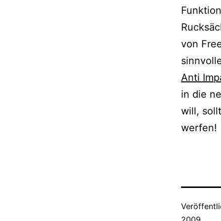
Funktion
Rucksäck
von Free
sinnvoll
Anti Im
in die n
will, so
werfen!
Veröffentl
2009