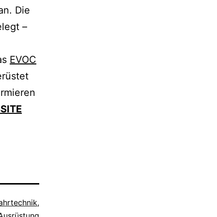
an. Die
legt –
das
EVOC
rüstet
ormieren
SITE
ahrtechnik
,
Ausrüstung