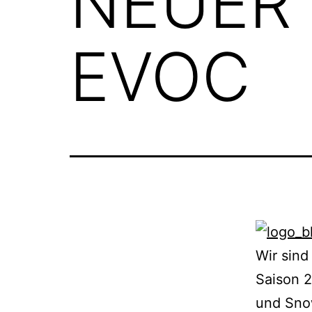
NEUER
EVOC
Wir sind
Saison 
und Snow