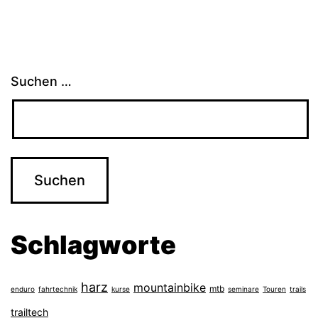
Suchen …
Schlagworte
harz
mountainbike
mtb
enduro
fahrtechnik
kurse
seminare
Touren
trails
trailtech