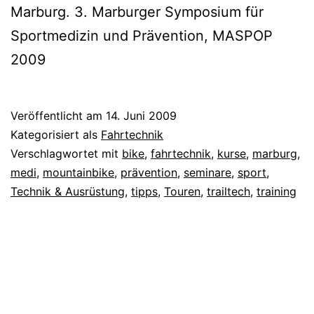
Marburg. 3. Marburger Symposium für
Sportmedizin und Prävention, MASPOP
2009
Veröffentlicht am
14. Juni 2009
Kategorisiert als
Fahrtechnik
Verschlagwortet mit
bike
,
fahrtechnik
,
kurse
,
marburg
,
medi
,
mountainbike
,
prävention
,
seminare
,
sport
,
Technik & Ausrüstung
,
tipps
,
Touren
,
trailtech
,
training