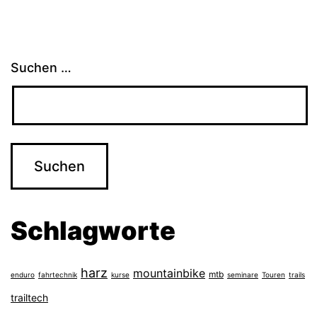
Suchen …
Schlagworte
harz
mountainbike
mtb
enduro
fahrtechnik
kurse
seminare
Touren
trails
trailtech