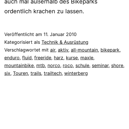
auch mal außerhalb des Bikeparks
ordentlich krachen zu lassen.
Veröffentlicht am
11. Januar 2010
Kategorisiert als
Technik & Ausrüstung
Verschlagwortet mit
air
,
aktiv
,
all-mountain
,
bikepark
,
enduro
,
fluid
,
freeride
,
harz
,
kurse
,
maxle
,
mountainbike
,
mtb
,
norco
,
roco
,
schule
,
seminar
,
shore
,
six
,
Touren
,
trails
,
trailtech
,
winterberg