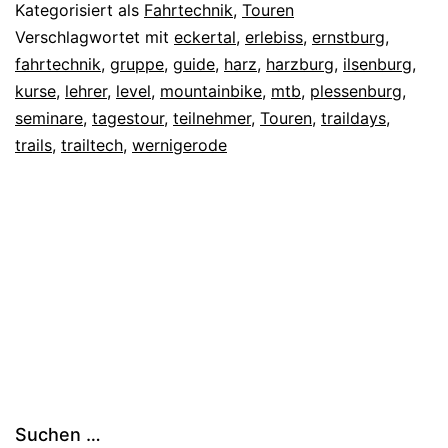
Kategorisiert als
Fahrtechnik
,
Touren
Verschlagwortet mit
eckertal
,
erlebiss
,
ernstburg
,
fahrtechnik
,
gruppe
,
guide
,
harz
,
harzburg
,
ilsenburg
,
kurse
,
lehrer
,
level
,
mountainbike
,
mtb
,
plessenburg
,
seminare
,
tagestour
,
teilnehmer
,
Touren
,
traildays
,
trails
,
trailtech
,
wernigerode
Suchen …