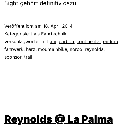
Sight gehört definitiv dazu!
Veröffentlicht am
18. April 2014
Kategorisiert als
Fahrtechnik
Verschlagwortet mit
am
,
carbon
,
continental
,
enduro
,
fahrwerk
,
harz
,
mountainbike
,
norco
,
reynolds
,
sponsor
,
trail
Reynolds @ La Palma