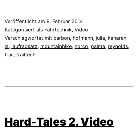
Veröffentlicht am
8. Februar 2014
Kategorisiert als
Fahrtechnik
,
Video
Verschlagwortet mit
carbon
,
hofmann
,
julia
,
kanaren
,
la
,
laufradsatz
,
mountainbike
,
norco
,
palma
,
reynolds
,
trail
,
trailtech
Hard-Tales 2. Video