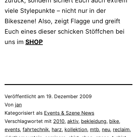
zurück, sondern sichert Euch auch extrem
viele Stylepunkte – nicht nur in der
Bikeszene! Also, zeigt Flagge und greift
Euch eines dieser schicken Stöffchen bei
uns im
SHOP
Veröffentlicht am
19. Dezember 2009
Von
jan
Kategorisiert als
Events & Szene News
Verschlagwortet mit
2010
,
aktiv
,
bekleidung
,
bike
,
events
,
fahrtechnik
,
harz
,
kollektion
,
mtb
,
neu
,
reclaim
,